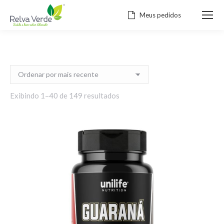
Meus pedidos
Classificado
Exibindo 1–40 de 149 resultados
por
mais
recente