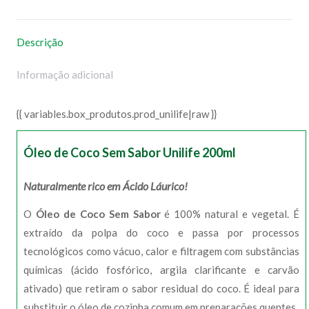
WhatsApp
Facebook
Pinterest
X
Descrição
Informação adicional
{{ variables.box_produtos.prod_unilife|raw }}
Óleo de Coco Sem Sabor Unilife 200ml
Naturalmente rico em Ácido Láurico!
O
Óleo de Coco Sem Sabor
é 100% natural e vegetal. É
extraído da polpa do coco e passa por processos
tecnológicos como vácuo, calor e filtragem com substâncias
químicas (ácido fosfórico, argila clarificante e carvão
ativado) que retiram o sabor residual do coco. É ideal para
substituir o óleo de cozinha comum em preparações quentes.