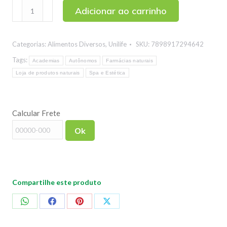
Óleo
Adicionar ao carrinho
de
Coco
Categorias:
Alimentos Diversos
,
Unilife
SKU:
7898917294642
Sem
Sabor
Tags:
Academias
Autônomos
Farmácias naturais
Unilife
Loja de produtos naturais
Spa e Estética
200ml
quantidade
Calcular Frete
Ok
Compartilhe este produto
Compartilhar
Compartilhar
Compartilhar
Compartilhar
no
no
no
no