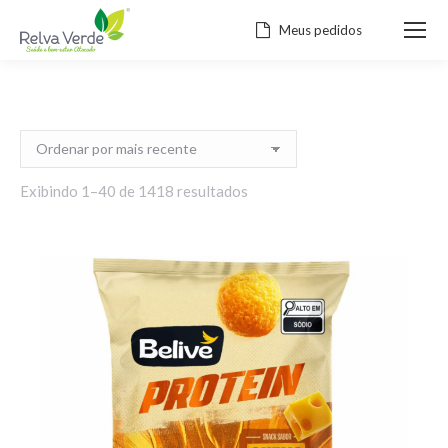
Meus pedidos
Classificado
Exibindo 1–40 de 1418 resultados
por
mais
recente