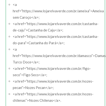
<a
href=”https://www.lojarelvaverde.com.br/ameixa”>Ameixa
sem Caroço</a>;
<a href=”https://www.lojarelvaverde.com.br/castanha-
de-caju”>Castanha de Caju</a>;
<a href=”https://www.lojarelvaverde.com.br/castanha-
do-para”>Castanha do Pará</a>;
<a
href=”https://www.lojarelvaverde.com.br/damasco”>Dama
Turco Doce</a>;
<a href=”https://www.lojarelvaverde.com.br/figo-
seco”>Figo Seco</a>;
<a href=”https://www.lojarelvaverde.com.br/nozes-
pecan”>Nozes Pecan</a>;
<a href=”https://www.lojarelvaverde.com.br/nozes-
chilenas”>Nozes Chilenas</a>.