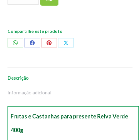
Compartilhe este produto
Compartilhar
Compartilhar
Compartilhar
Compartilhar
no
no
no
no
WhatsApp
Facebook
Pinterest
X
Descrição
Informação adicional
Frutas e Castanhas para presente Relva Verde
400g