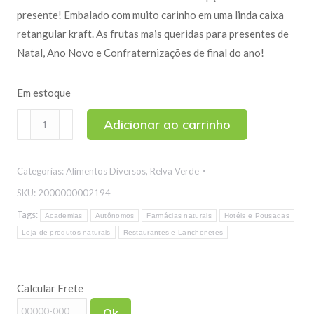
presente! Embalado com muito carinho em uma linda caixa
retangular kraft. As frutas mais queridas para presentes de
Natal, Ano Novo e Confraternizações de final do ano!
Em estoque
Caixa
Adicionar ao carrinho
Presente
01
Categorias:
Alimentos Diversos
,
Relva Verde
-
Frutas
SKU:
2000000002194
e
Tags:
Academias
Autônomos
Farmácias naturais
Hotéis e Pousadas
Nuts
Loja de produtos naturais
Restaurantes e Lanchonetes
Relva
Verde
400g
Calcular Frete
quantidade
Ok