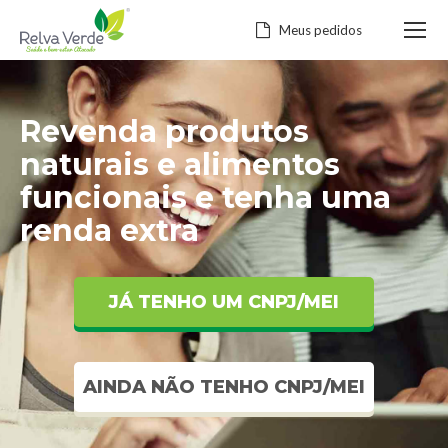
Meus pedidos
Revenda produtos
naturais e alimentos
funcionais e tenha uma
renda extra
JÁ TENHO UM CNPJ/MEI
AINDA NÃO TENHO CNPJ/MEI