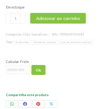
Em estoque
Kardiun-
Adicionar ao carrinho
Calmi
SupraErvas
Categorias:
Chás
,
SupraErvas
SKU:
7898649501681
500ml
quantidade
Tags:
Autônomos
Farmácias naturais
Loja de produtos naturais
Calcular Frete
Ok
Compartilhe este produto
Compartilhar
Compartilhar
Compartilhar
Compartilhar