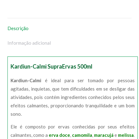
no
no
no
no
WhatsApp
Facebook
Pinterest
X
Descrição
Informação adicional
Kardiun-Calmi SupraErvas 500ml
Kardiun-Calmi
é ideal para ser tomado por pessoas
agitadas, inquietas, que tem dificuldades em se desligar das
atividades, pois contém ingredientes conhecidos pelos seus
efeitos calmantes, proporcionando tranquilidade e um bom
sono.
Ele é composto por ervas conhecidas por seus efeitos
calmantes, como a
erva doce
,
camomila
,
maracujá
e
melissa
.