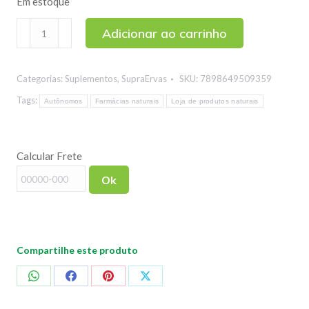
Em estoque
Berry
Adicionar ao carrinho
Woman
Sabor
Categorias:
Suplementos
,
SupraErvas
SKU:
7898649509359
Amora
SupraErvas
Tags:
Autônomos
Farmácias naturais
Loja de produtos naturais
500ml
quantidade
Calcular Frete
Ok
Compartilhe este produto
Compartilhar
Compartilhar
Compartilhar
Compartilhar
no
no
no
no