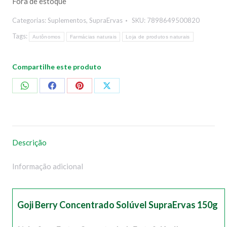
Fora de estoque
Categorias:
Suplementos
,
SupraErvas
SKU:
7898649500820
Tags:
Autônomos
Farmácias naturais
Loja de produtos naturais
Compartilhe este produto
Compartilhar
Compartilhar
Compartilhar
Compartilhar
no
no
no
no
WhatsApp
Facebook
Pinterest
X
Descrição
Informação adicional
Goji Berry Concentrado Solúvel SupraErvas 150g