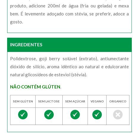
produto, adicione 200ml de água (fria ou gelada) e mexa
bem. É levemente adoçado com stévia, se preferir, adoce a
gosto.
INGREDIENTES
Polidextrose, goji berry solúvel (extrato), antiumectante
dióxido de silício, aroma idêntico ao natural e edulcorante
natural glicosídeos de esteviol (stévia).
NÃO CONTÉM GLÚTEN
.
SEM GLÚTEN
SEM LACTOSE
SEM AÇÚCAR
VEGANO
ORGANICO