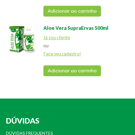
Adicionar ao carrinho
Aloe Vera SupraErvas 500ml
Já sou cliente
ou
Faça seu cadastro!
Adicionar ao carrinho
DÚVIDAS
DÚVIDAS FREQUENTES