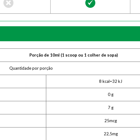
Porção de 10ml (1 scoop ou 1 colher de sopa)
Quantidade por porção
8 kcal=32 kJ
0 g
7 g
25mcg
22,5mg