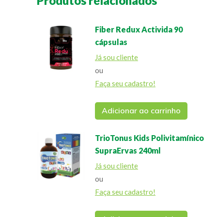
Produtos relacionados
Fiber Redux Activida 90
cápsulas
Já sou cliente
ou
Faça seu cadastro!
Adicionar ao carrinho
TrioTonus Kids Polivitamínico
SupraErvas 240ml
Já sou cliente
ou
Faça seu cadastro!