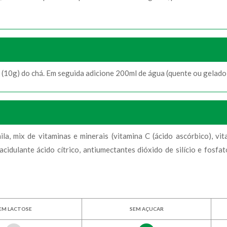
 (10g) do chá. Em seguida adicione 200ml de água (quente ou gelado)
a, mix de vitaminas e minerais (vitamina C (ácido ascórbico), vita
 acidulante ácido cítrico, antiumectantes dióxido de silício e fosfa
EM LACTOSE
SEM AÇUCAR