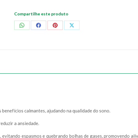
Compartilhe este produto
Compartilhar
Compartilhar
Compartilhar
Compartilhar
no
no
no
no
WhatsApp
Facebook
Pinterest
X
 benefícios calmantes, ajudando na qualidade do sono.
reduzir a ansiedade.
a, evitando espasmos e quebrando bolhas de gases, promovendo alív