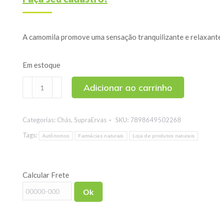
A camomila promove uma sensação tranquilizante e relaxante, 
Em estoque
Chá
Adicionar ao carrinho
de
Camomila
Categorias:
Chás
,
SupraErvas
SKU:
7898649502268
Solúvel
SupraErvas
Tags:
Autônomos
Farmácias naturais
Loja de produtos naturais
200g
quantidade
Calcular Frete
Ok