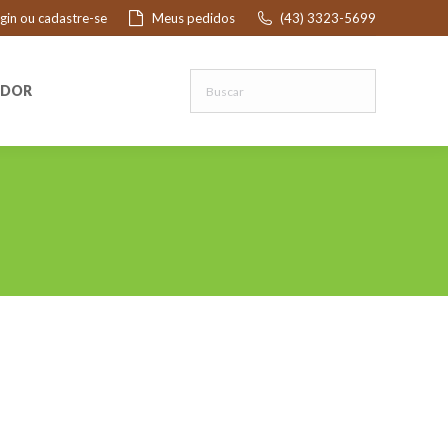
ogin ou cadastre-se
Meus pedidos
(43) 3323-5699
R
EDOR