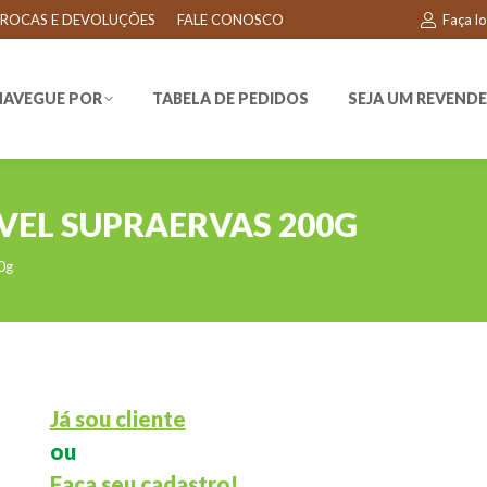
ROCAS E DEVOLUÇÕES
FALE CONOSCO
Faça l
EGUE POR
TABELA DE PEDIDOS
SEJA UM REVENDEDO
NAVEGUE POR
TABELA DE PEDIDOS
SEJA UM REVEND
VEL SUPRAERVAS 200G
0g
Já sou cliente
ou
Faça seu cadastro!