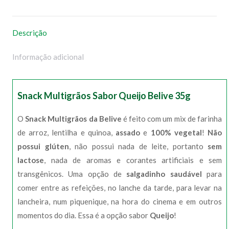
WhatsApp
Facebook
Pinterest
X
Descrição
Informação adicional
Snack Multigrãos Sabor Queijo Belive 35g
O
Snack Multigrãos da Belive
é feito com um mix de farinha
de arroz, lentilha e quinoa,
assado
e
100% vegetal
!
Não
possui glúten
, não possui nada de leite, portanto
sem
lactose
, nada de aromas e corantes artificiais e sem
transgênicos. Uma opção de
salgadinho saudável
para
comer entre as refeições, no lanche da tarde, para levar na
lancheira, num piquenique, na hora do cinema e em outros
momentos do dia. Essa é a opção sabor
Queijo
!