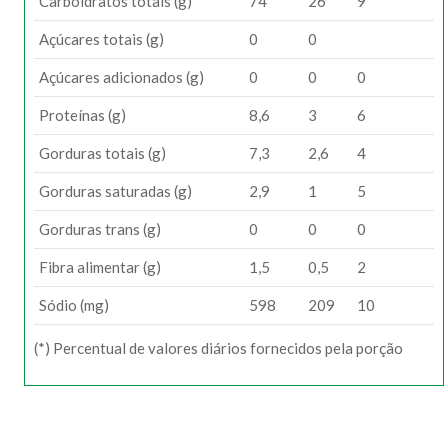
Carboidratos totais (g)
74
26
9
Açúcares totais (g)
0
0
Açúcares adicionados (g)
0
0
0
Proteínas (g)
8,6
3
6
Gorduras totais (g)
7,3
2,6
4
Gorduras saturadas (g)
2,9
1
5
Gorduras trans (g)
0
0
0
Fibra alimentar (g)
1,5
0,5
2
Sódio (mg)
598
209
10
(*) Percentual de valores diários fornecidos pela porção