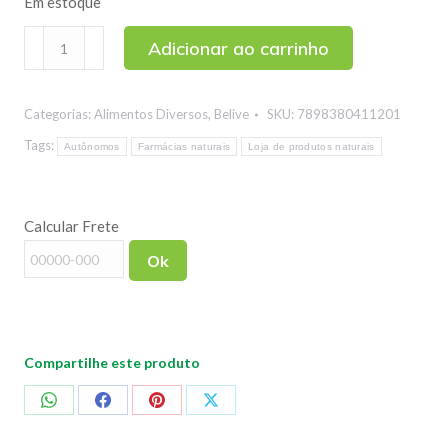
Em estoque
Snack
Adicionar ao carrinho
Multigrãos
Sabor
Categorias:
Alimentos Diversos
,
Belive
SKU:
7898380411201
Queijo
Sem
Tags:
Autônomos
Farmácias naturais
Loja de produtos naturais
Glúten
Belive
Calcular Frete
35g
quantidade
Ok
Compartilhe este produto
Compartilhar
Compartilhar
Compartilhar
Compartilhar
no
no
no
no