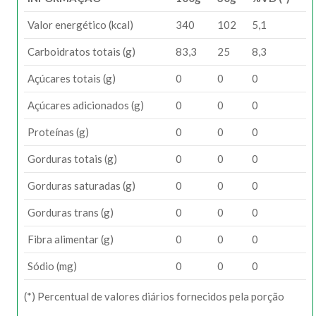
Valor energético (kcal)
340
102
5,1
Carboidratos totais (g)
83,3
25
8,3
Açúcares totais (g)
0
0
0
Açúcares adicionados (g)
0
0
0
Proteínas (g)
0
0
0
Gorduras totais (g)
0
0
0
Gorduras saturadas (g)
0
0
0
Gorduras trans (g)
0
0
0
Fibra alimentar (g)
0
0
0
Sódio (mg)
0
0
0
(*) Percentual de valores diários fornecidos pela porção