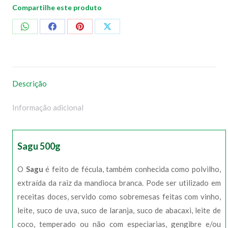
Compartilhe este produto
Compartilhar
Compartilhar
Compartilhar
Compartilhar
no
no
no
no
WhatsApp
Facebook
Pinterest
X
Descrição
Informação adicional
Sagu 500g
O
Sagu
é feito de fécula, também conhecida como polvilho,
extraída da raiz da mandioca branca. Pode ser utilizado em
receitas doces, servido como sobremesas feitas com vinho,
leite, suco de uva, suco de laranja, suco de abacaxi, leite de
coco, temperado ou não com especiarias, gengibre e/ou