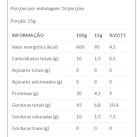
Porções por embalagem: 16 porções
Porção: 15g
INFORMAÇÃO
100g
15g
%VD (*)
Valor energético (kcal)
600
90
4,5
Carboidratos totais (g)
10
1,5
0,5
Açúcares totais (g)
0
0
0
Açúcares adicionados (g)
0
0
0
Proteínas (g)
30
4,5
9
Gorduras totais (g)
45
6,8
10,4
Gorduras saturadas (g)
10
1,5
7,5
Gorduras trans (g)
0
0
0