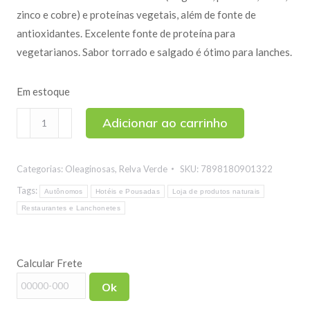
zinco e cobre) e proteínas vegetais, além de fonte de
antioxidantes. Excelente fonte de proteína para
vegetarianos. Sabor torrado e salgado é ótimo para lanches.
Em estoque
Amêndoa
Adicionar ao carrinho
Salgada
Torrada
Categorias:
Oleaginosas
,
Relva Verde
SKU:
7898180901322
250g
quantidade
Tags:
Autônomos
Hotéis e Pousadas
Loja de produtos naturais
Restaurantes e Lanchonetes
Calcular Frete
Ok