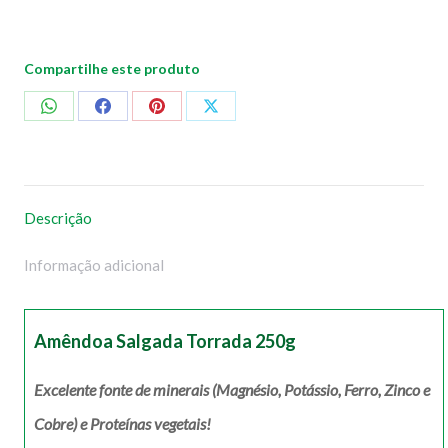
Compartilhe este produto
Compartilhar
Compartilhar
Compartilhar
Compartilhar
no
no
no
no
WhatsApp
Facebook
Pinterest
X
Descrição
Informação adicional
Amêndoa Salgada Torrada 250g
Excelente fonte de minerais (Magnésio, Potássio, Ferro, Zinco e
Cobre) e Proteínas vegetais!