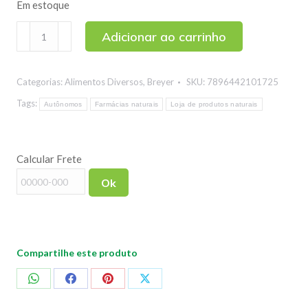
Em estoque
Propolina
Adicionar ao carrinho
Própolis
Verde
Categorias:
Alimentos Diversos
,
Breyer
SKU:
7896442101725
e
Mel
Tags:
Autônomos
Farmácias naturais
Loja de produtos naturais
Sabor
Menta
Calcular Frete
Spray
Breyer
Ok
30ml
quantidade
Compartilhe este produto
Compartilhar
Compartilhar
Compartilhar
Compartilhar