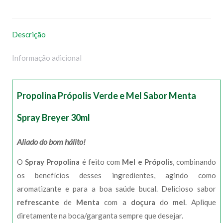
no
no
no
no
WhatsApp
Facebook
Pinterest
X
Descrição
Informação adicional
Propolina Própolis Verde e Mel Sabor Menta
Spray Breyer 30ml
Aliado do bom hálito!
O
Spray Propolina
é feito com
Mel e Própolis
, combinando
os benefícios desses ingredientes, agindo como
aromatizante e para a boa saúde bucal. Delicioso sabor
refrescante
de
Menta
com a
doçura
do
mel
. Aplique
diretamente na boca/garganta sempre que desejar.