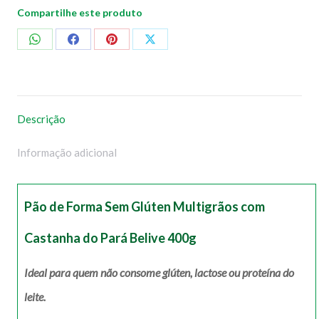
Compartilhe este produto
Compartilhar
Compartilhar
Compartilhar
Compartilhar
no
no
no
no
WhatsApp
Facebook
Pinterest
X
Descrição
Informação adicional
Pão de Forma Sem Glúten Multigrãos com
Castanha do Pará Belive 400g
Ideal para quem não consome glúten, lactose ou proteína do
leite.