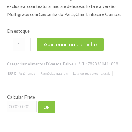
exclusiva, com textura macia e deliciosa. Esta é a versão
Multigrãos com Castanha do Pará, Chia, Linhaça e Quinoa.
Em estoque
Pão
Adicionar ao carrinho
de
Forma
Categorias:
Alimentos Diversos
,
Belive
SKU:
7898380411898
Sem
Glúten
Tags:
Autônomos
Farmácias naturais
Loja de produtos naturais
Multigrãos
Belive
Calcular Frete
400g
quantidade
Ok