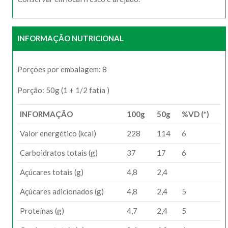
INFORMAÇÃO NUTRICIONAL
Porções por embalagem: 8
Porção: 50g (1 + 1/2 fatia )
INFORMAÇÃO
100g
50g
%VD (*)
Valor energético (kcal)
228
114
6
Carboidratos totais (g)
37
17
6
Açúcares totais (g)
4,8
2,4
Açúcares adicionados (g)
4,8
2,4
5
Proteínas (g)
4,7
2,4
5