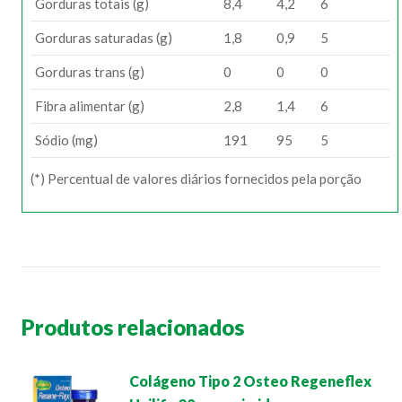
Gorduras totais (g)
8,4
4,2
6
Gorduras saturadas (g)
1,8
0,9
5
Gorduras trans (g)
0
0
0
Fibra alimentar (g)
2,8
1,4
6
Sódio (mg)
191
95
5
(*) Percentual de valores diários fornecidos pela porção
Produtos relacionados
Colágeno Tipo 2 Osteo Regeneflex