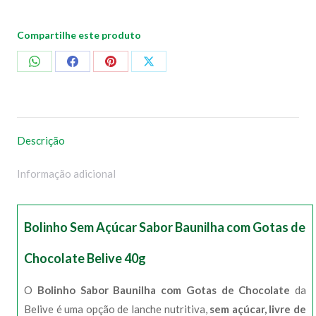
quantidade
Compartilhe este produto
Compartilhar
Compartilhar
Compartilhar
Compartilhar
no
no
no
no
WhatsApp
Facebook
Pinterest
X
Descrição
Informação adicional
Bolinho Sem Açúcar Sabor Baunilha com Gotas de
Chocolate Belive 40g
O
Bolinho Sabor Baunilha com Gotas de Chocolate
da
Belive é uma opção de lanche nutritiva,
sem açúcar, livre de