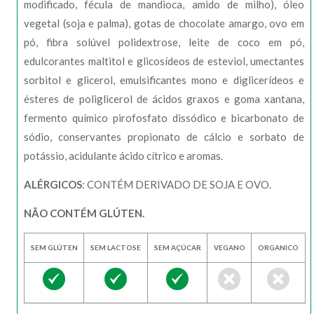
modificado, fécula de mandioca, amido de milho), óleo
vegetal (soja e palma), gotas de chocolate amargo, ovo em
pó, fibra solúvel polidextrose, leite de coco em pó,
edulcorantes maltitol e glicosídeos de esteviol, umectantes
sorbitol e glicerol, emulsificantes mono e diglicerídeos e
ésteres de poliglicerol de ácidos graxos e goma xantana,
fermento químico pirofosfato dissódico e bicarbonato de
sódio, conservantes propionato de cálcio e sorbato de
potássio, acidulante ácido cítrico e aromas.
ALÉRGICOS
: CONTÉM DERIVADO DE SOJA E OVO.
NÃO CONTÉM GLÚTEN.
SEM GLÚTEN
SEM LACTOSE
SEM AÇÚCAR
VEGANO
ORGANICO