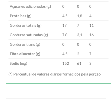
Açúcares adicionados (g)
0
0
0
Proteínas (g)
4,5
1,8
4
Gorduras totais (g)
17
7
11
Gorduras saturadas (g)
7,8
3,1
16
Gorduras trans (g)
0
0
0
Fibra alimentar (g)
4,5
2
7
Sódio (mg)
152
61
3
(*) Percentual de valores diários fornecidos pela porção