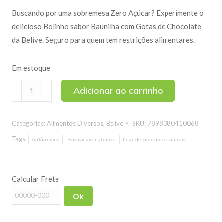
Buscando por uma sobremesa Zero Açúcar? Experimente o
delicioso Bolinho sabor Baunilha com Gotas de Chocolate
da Belive. Seguro para quem tem restrições alimentares.
Em estoque
Bolinho
Adicionar ao carrinho
Sem
Açúcar
Categorias:
Alimentos Diversos
,
Belive
SKU:
7898380410068
Sabor
Baunilha
Tags:
Autônomos
Farmácias naturais
Loja de produtos naturais
com
Gotas
Calcular Frete
de
Chocolate
Ok
Belive
40g