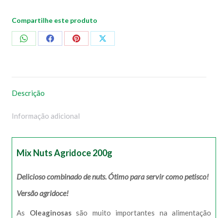
Compartilhe este produto
Compartilhar
Compartilhar
Compartilhar
Compartilhar
no
no
no
no
WhatsApp
Facebook
Pinterest
X
Descrição
Informação adicional
Mix Nuts Agridoce 200g
Delicioso combinado de nuts. Ótimo para servir como petisco!
Versão agridoce!
As
Oleaginosas
são muito importantes na alimentação