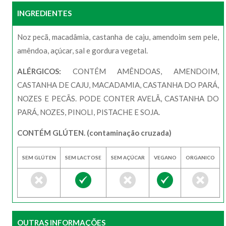
INGREDIENTES
Noz pecã, macadâmia, castanha de caju, amendoim sem pele,
amêndoa, açúcar, sal e gordura vegetal.
ALÉRGICOS:
CONTÉM AMÊNDOAS, AMENDOIM,
CASTANHA DE CAJU, MACADAMIA, CASTANHA DO PARÁ,
NOZES E PECÃS. PODE CONTER AVELÃ, CASTANHA DO
PARÁ, NOZES, PINOLI, PISTACHE E SOJA.
CONTÉM GLÚTEN. (contaminação cruzada)
SEM GLÚTEN
SEM LACTOSE
SEM AÇÚCAR
VEGANO
ORGANICO
OUTRAS INFORMAÇÕES