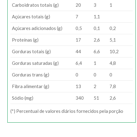
Carboidratos totais (g)
20
3
1
Açúcares totais (g)
7
1,1
Açúcares adicionados (g)
0,5
0,1
0,2
Proteínas (g)
17
2,6
5,1
Gorduras totais (g)
44
6,6
10,2
Gorduras saturadas (g)
6,4
1
4,8
Gorduras trans (g)
0
0
0
Fibra alimentar (g)
13
2
7,8
Sódio (mg)
340
51
2,6
(*) Percentual de valores diários fornecidos pela porção