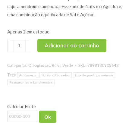
caju, amendoim e amêndoa. Esse mix de Nuts é o Agridoce,
uma combinação equilibrada de Sal e Açúcar.
Apenas 2 em estoque
Mix
Adicionar ao carrinho
Nuts
Agridoce
Categorias:
Oleaginosas
,
Relva Verde
SKU:
7898180908642
200g
quantidade
Tags:
Autônomos
Hotéis e Pousadas
Loja de produtos naturais
Restaurantes e Lanchonetes
Calcular Frete
Ok