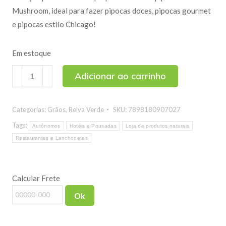
Mushroom, ideal para fazer pipocas doces, pipocas gourmet
e pipocas estilo Chicago!
Em estoque
Milho
Adicionar ao carrinho
de
Pipoca
Categorias:
Grãos
,
Relva Verde
SKU:
7898180907027
Mushroom
1kg
Tags:
Autônomos
Hotéis e Pousadas
Loja de produtos naturais
quantidade
Restaurantes e Lanchonetes
Calcular Frete
Ok