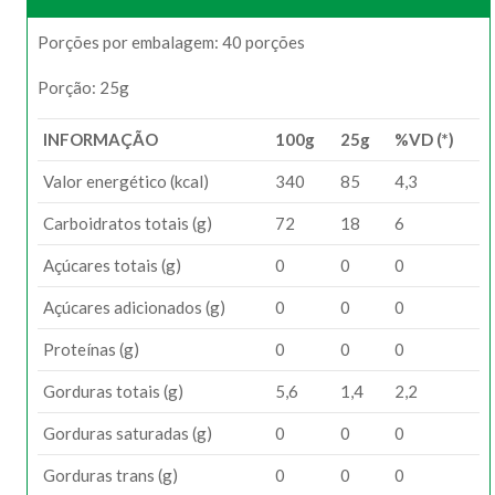
Porções por embalagem: 40 porções
Porção: 25g
INFORMAÇÃO
100g
25g
%VD (*)
Valor energético (kcal)
340
85
4,3
Carboidratos totais (g)
72
18
6
Açúcares totais (g)
0
0
0
Açúcares adicionados (g)
0
0
0
Proteínas (g)
0
0
0
Gorduras totais (g)
5,6
1,4
2,2
Gorduras saturadas (g)
0
0
0
Gorduras trans (g)
0
0
0