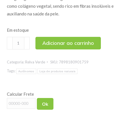
como colágeno vegetal, sendo rico em fibras insolúveis e
auxiliando na saúde da pele.
Em estoque
Agar
Adicionar ao carrinho
Agar
100g
Categoria:
Relva Verde
SKU:
7898180901759
quantidade
Tags:
Autônomos
Loja de produtos naturais
Calcular Frete
Ok