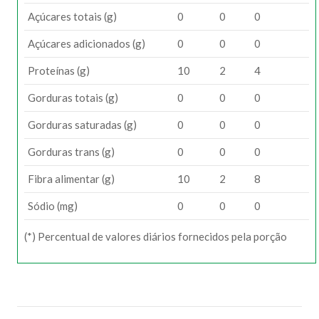
Açúcares totais (g)
0
0
0
Açúcares adicionados (g)
0
0
0
Proteínas (g)
10
2
4
Gorduras totais (g)
0
0
0
Gorduras saturadas (g)
0
0
0
Gorduras trans (g)
0
0
0
Fibra alimentar (g)
10
2
8
Sódio (mg)
0
0
0
(*) Percentual de valores diários fornecidos pela porção