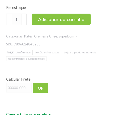
Em estoque
Geleia
Adicionar ao carrinho
de
Damasco
Categorias:
Patês, Cremes e Ghee
,
Superbom
100%
Fruta
SKU:
7896024843258
Superbom
Tags:
Autônomos
Hotéis e Pousadas
Loja de produtos naturais
160g
Restaurantes e Lanchonetes
quantidade
Calcular Frete
Ok
Compartilhe este produto