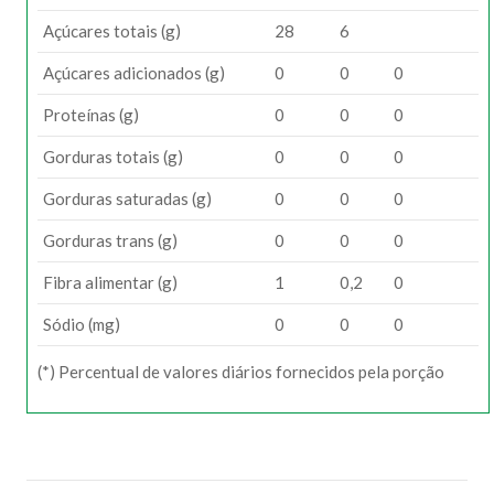
Açúcares totais (g)
28
6
Açúcares adicionados (g)
0
0
0
Proteínas (g)
0
0
0
Gorduras totais (g)
0
0
0
Gorduras saturadas (g)
0
0
0
Gorduras trans (g)
0
0
0
Fibra alimentar (g)
1
0,2
0
Sódio (mg)
0
0
0
(*) Percentual de valores diários fornecidos pela porção