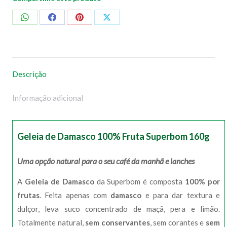
Compartilhar
Compartilhar
Compartilhar
Compartilhar
no
no
no
no
WhatsApp
Facebook
Pinterest
X
Descrição
Informação adicional
Geleia de Damasco 100% Fruta Superbom 160g
Uma opção natural para o seu café da manhã e lanches
A
Geleia de Damasco
da Superbom é composta
100% por
frutas
. Feita apenas com
damasco
e para dar textura e
dulçor, leva suco concentrado de maçã, pera e limão.
Totalmente natural,
sem conservantes
, sem corantes e
sem