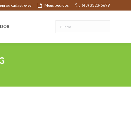
ogin ou cadastre-se
Meus pedidos
(43) 3323-5699
R
EDOR
G