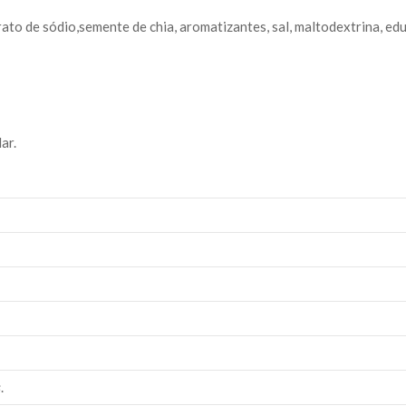
rato de sódio,semente de chia, aromatizantes, sal, maltodextrina, edu
ar.
s
.