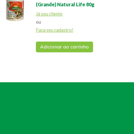
(Grande) Natural Life 80g
Já sou cliente
ou
Faça seu cadastro!
Adicionar ao carrinho