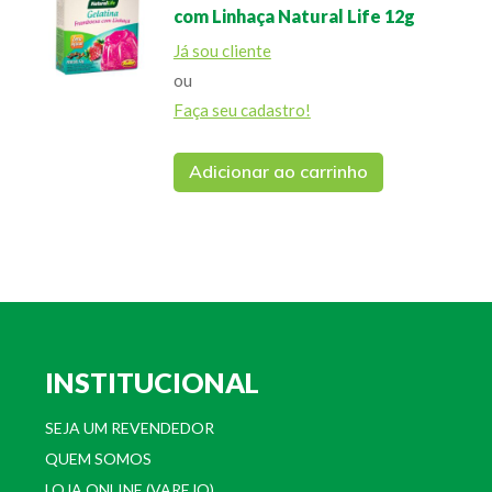
com Linhaça Natural Life 12g
Já sou cliente
ou
Faça seu cadastro!
Adicionar ao carrinho
INSTITUCIONAL
SEJA UM REVENDEDOR
QUEM SOMOS
LOJA ONLINE (VAREJO)