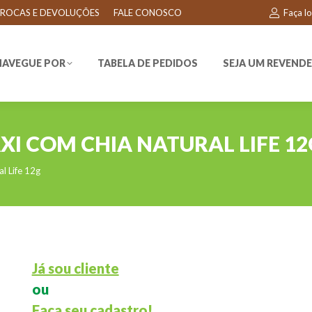
ROCAS E DEVOLUÇÕES
FALE CONOSCO
Faça l
EGUE POR
TABELA DE PEDIDOS
SEJA UM REVENDEDO
NAVEGUE POR
TABELA DE PEDIDOS
SEJA UM REVEND
XI COM CHIA NATURAL LIFE 12
l Life 12g
Já sou cliente
ou
Faça seu cadastro!