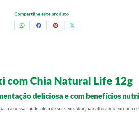
Compartilhe este produto
Compartilhar
Compartilhar
Compartilhar
Compartilhar
no
no
no
no
WhatsApp
Facebook
Pinterest
X
i com Chia Natural Life 12g
entação deliciosa e com benefícios nutri
ara a nossa saúde, além de ser sem sabor, não alterando em nada o s