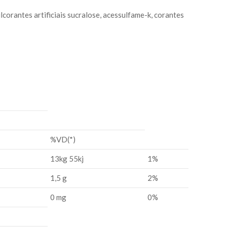
lcorantes artificiais sucralose, acessulfame-k, corantes
%VD(*)
13kg 55kj
1%
1,5 g
2%
0 mg
0%