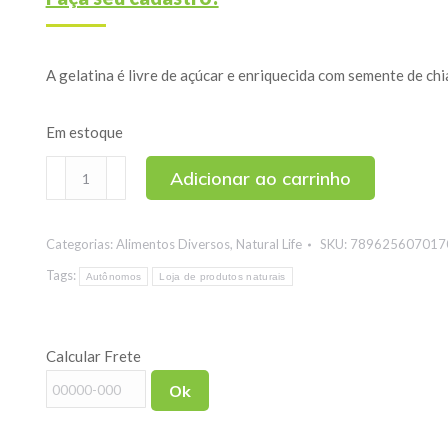
A gelatina é livre de açúcar e enriquecida com semente de chi
Em estoque
Gelatina
Adicionar ao carrinho
Diet
de
Categorias:
Alimentos Diversos
,
Natural Life
SKU:
789625607017
Abacaxi
com
Tags:
Autônomos
Loja de produtos naturais
Chia
Natural
Calcular Frete
Life
12g
Ok
quantidade