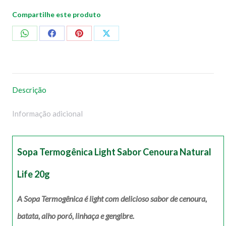
Compartilhe este produto
Compartilhar
Compartilhar
Compartilhar
Compartilhar
no
no
no
no
WhatsApp
Facebook
Pinterest
X
Descrição
Informação adicional
Sopa Termogênica Light Sabor Cenoura Natural
Life 20g
A Sopa Termogênica é light com delicioso sabor de cenoura,
batata, alho poró, linhaça e gengibre.