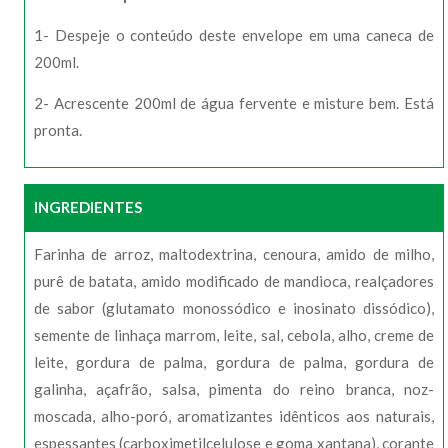
1- Despeje o conteúdo deste envelope em uma caneca de
200ml.
2- Acrescente 200ml de água fervente e misture bem. Está
pronta.
INGREDIENTES
Farinha de arroz, maltodextrina, cenoura, amido de milho,
purê de batata, amido modificado de mandioca, realçadores
de sabor (glutamato monossódico e inosinato dissódico),
semente de linhaça marrom, leite, sal, cebola, alho, creme de
leite, gordura de palma, gordura de palma, gordura de
galinha, açafrão, salsa, pimenta do reino branca, noz-
moscada, alho-poró, aromatizantes idênticos aos naturais,
espessantes (carboximetilcelulose e goma xantana), corante