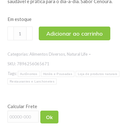
saudável e prática para o dia-a-dia. Sabor Cenoura.
Em estoque
Sopa
Adicionar ao carrinho
Termogênica
Light
Categorias:
Alimentos Diversos
,
Natural Life
Sabor
Cenoura
SKU:
7896256065671
Natural
Tags:
Autônomos
Hotéis e Pousadas
Loja de produtos naturais
Life
Restaurantes e Lanchonetes
20g
quantidade
Calcular Frete
Ok