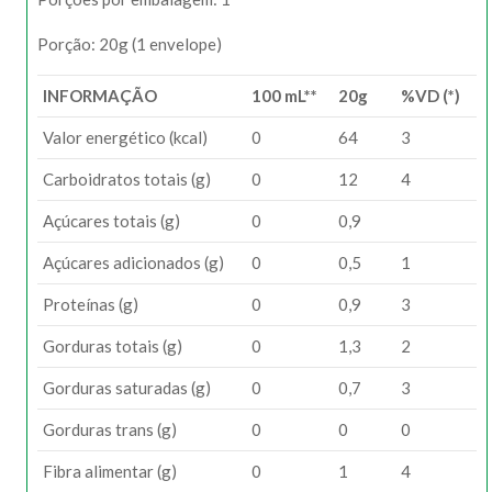
Porção: 20g (1 envelope)
INFORMAÇÃO
100 mL**
20g
%VD (*)
Valor energético (kcal)
0
64
3
Carboidratos totais (g)
0
12
4
Açúcares totais (g)
0
0,9
Açúcares adicionados (g)
0
0,5
1
Proteínas (g)
0
0,9
3
Gorduras totais (g)
0
1,3
2
Gorduras saturadas (g)
0
0,7
3
Gorduras trans (g)
0
0
0
Fibra alimentar (g)
0
1
4