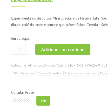
Experimente os Biscoitos Mini Crackers da Natural Life! São 
dia, no café da tarde e sempre que quiser. Sabor Cebola e Sal
Em estoque
Biscoito
Adicionar ao carrinho
Mini
Crackers
Categorias:
Alimentos Diversos
,
Natural Life
SKU:
789625604281
Vegano
Sabor
Tags:
Autônomos
Hotéis e Pousadas
Loja de produtos naturais
Restau
Cebola
e
Calcular Frete
Salsa
Natural
Ok
Life