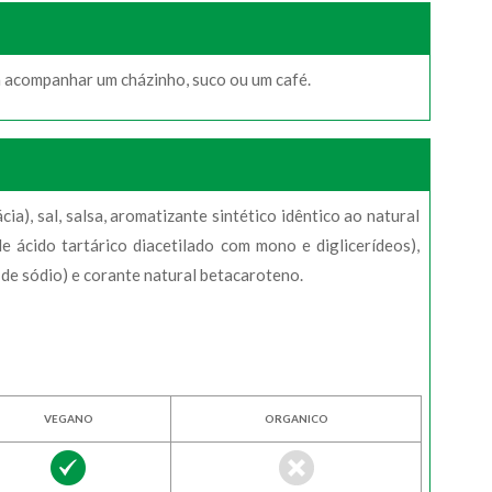
ra acompanhar um cházinho, suco ou um café.
ia), sal, salsa, aromatizante sintético idêntico ao natural
de ácido tartárico diacetilado com mono e diglicerídeos),
 de sódio) e corante natural betacaroteno.
VEGANO
ORGANICO