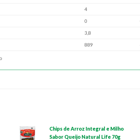
4
0
3,8
889
ão
Chips de Arroz Integral e Milho
Sabor Queijo Natural Life 70g