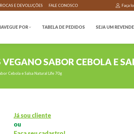
ROCAS E DEVOLUÇÕES
FALE CONOSCO
Faça l
EGUE POR
TABELA DE PEDIDOS
SEJA UM REVENDEDO
NAVEGUE POR
TABELA DE PEDIDOS
SEJA UM REVEND
S VEGANO SABOR CEBOLA E SAL
bor Cebola e Salsa Natural Life 70g
Já sou cliente
ou
Faça seu cadastro!