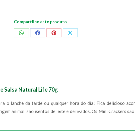
70g
quantidade
Compartilhe este produto
Compartilhar
Compartilhar
Compartilhar
Compartilhar
no
no
no
no
WhatsApp
Facebook
Pinterest
X
e Salsa Natural Life 70g
a o lanche da tarde ou qualquer hora do dia! Fica delicioso ac
igem animal, são isentos de leite e derivados. Os Mini Crackers sã