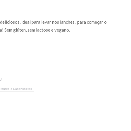
deliciosos, ideal para levar nos lanches, para começar o
sa! Sem glúten, sem lactose e vegano.
8
rantes e Lanchonetes