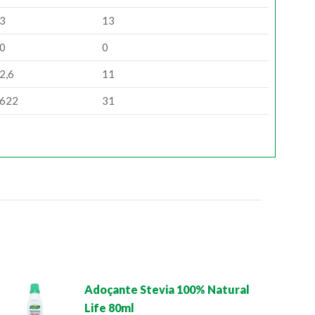
3
13
0
0
2,6
11
622
31
Adoçante Stevia 100% Natural
Life 80ml