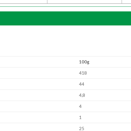
100g
418
44
4,8
4
1
25