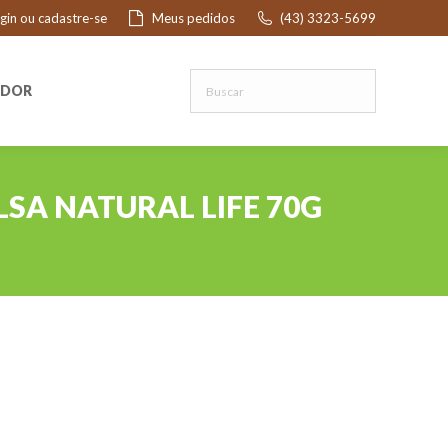
ogin ou cadastre-se
Meus pedidos
(43) 3323-5699
R
EDOR
SA NATURAL LIFE 70G