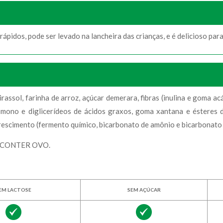
rápidos, pode ser levado na lancheira das crianças, e é delicioso pa
rassol, farinha de arroz, açúcar demerara, fibras (inulina e goma acác
a, mono e diglicerídeos de ácidos graxos, goma xantana e ésteres 
crescimento (fermento químico, bicarbonato de amônio e bicarbonato
 CONTER OVO.
EM LACTOSE
SEM AÇÚCAR