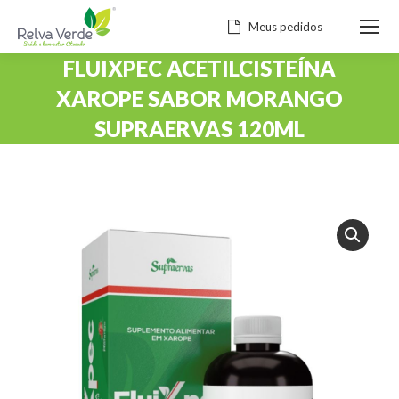
Meus pedidos
FLUIXPEC ACETILCISTEÍNA
XAROPE SABOR MORANGO
SUPRAERVAS 120ML
Você está aqui: