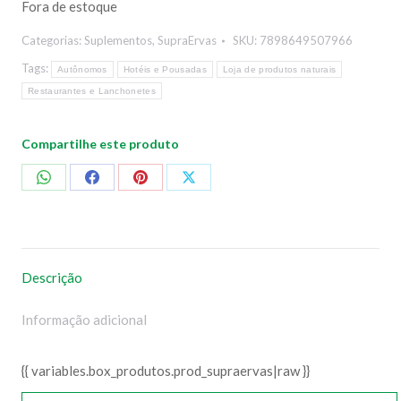
Fora de estoque
Categorias:
Suplementos
,
SupraErvas
SKU:
7898649507966
Tags:
Autônomos
Hotéis e Pousadas
Loja de produtos naturais
Restaurantes e Lanchonetes
Compartilhe este produto
Compartilhar
Compartilhar
Compartilhar
Compartilhar
no
no
no
no
WhatsApp
Facebook
Pinterest
X
Descrição
Informação adicional
{{ variables.box_produtos.prod_supraervas|raw }}