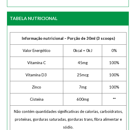
TABELA NUTRICIONAL
Informação nutricional – Porção de 30ml (3 scoops)
Valor Energético
0kcal = 0kJ
0%
Vitamina C
45mg
100%
Vitamina D3
25mcg
100%
Zinco
7mg
100%
Cisteína
600mg
**
Não contém quantidades significativas de calorias, carboidratos,
proteínas, gorduras saturadas, gorduras trans, fibra alimentar e
sódio.