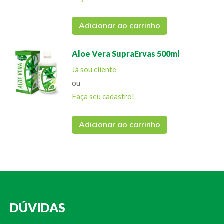
Adicionar ao carrinho
Aloe Vera SupraErvas 500ml
Já sou cliente
ou
Faça seu cadastro!
Adicionar ao carrinho
DÚVIDAS