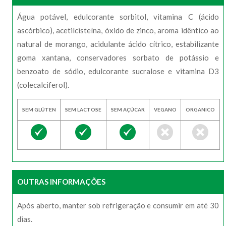
Água potável, edulcorante sorbitol, vitamina C (ácido
ascórbico), acetilcisteína, óxido de zinco, aroma idêntico ao
natural de morango, acidulante ácido cítrico, estabilizante
goma xantana, conservadores sorbato de potássio e
benzoato de sódio, edulcorante sucralose e vitamina D3
(colecalciferol).
SEM GLÚTEN
SEM LACTOSE
SEM AÇÚCAR
VEGANO
ORGANICO
OUTRAS INFORMAÇÕES
Após aberto, manter sob refrigeração e consumir em até 30
dias.