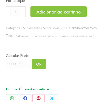
Em estoque
Colágeno
Adicionar ao carrinho
Tipo
2
Categorias:
Suplementos
,
SupraErvas
SKU:
7898649509625
Joint
Regene
Tags:
Autônomos
Farmácias naturais
Loja de produtos naturais
Plus
SupraErvas
Calcular Frete
200g
quantidade
Ok
Compartilhe este produto
Compartilhar
Compartilhar
Compartilhar
Compartilhar
no
no
no
no