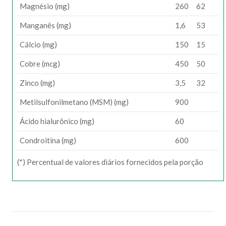
Magnésio (mg)
260
62
Manganês (mg)
1,6
53
Cálcio (mg)
150
15
Cobre (mcg)
450
50
Zinco (mg)
3,5
32
Metilsulfonilmetano (MSM) (mg)
900
Ácido hialurônico (mg)
60
Condroitina (mg)
600
(*) Percentual de valores diários fornecidos pela porção