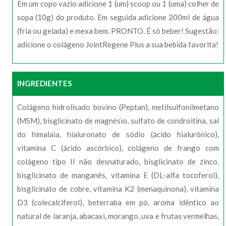
Em um copo vazio adicione 1 (um) scoop ou 1 (uma) colher de
sopa (10g) do produto. Em seguida adicione 200ml de água
(fria ou gelada) e mexa bem. PRONTO. É só beber! Sugestão:
adicione o colágeno JointRegene Plus a sua bebida favorita!
INGREDIENTES
Colágeno hidrolisado bovino (Peptan), metilsulfonilmetano
(MSM), bisglicinato de magnésio, sulfato de condroitina, sal
do himalaia, hialuronato de sódio (ácido hialurônico),
vitamina C (ácido ascórbico), colágeno de frango com
colágeno tipo II não desnaturado, bisglicinato de zinco,
bisglicinato de manganês, vitamina E (DL-alfa tocoferol),
bisglicinato de cobre, vitamina K2 (menaquinona), vitamina
D3 (colecalciferol), beterraba em pó, aroma idêntico ao
natural de laranja, abacaxi, morango, uva e frutas vermelhas,