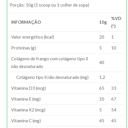
Porção: 10g (1 scoop ou 1 colher de sopa)
%VD
INFORMAÇÃO
10g
(*)
Valor energético (kcal)
20
1
Proteínas (g)
5
10
Colágeno de frango com colágeno tipo ll
40
não desnaturado
Colágeno tipo ll não desnaturado (mg)
1,2
Vitamina D3 (mcg)
65
33
Vitamina E (mg)
10
67
Vitamina K2 (mcg)
5
54
Vitamina C (mg)
45
45