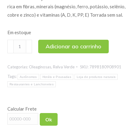
rica em fibras, minerais (magnésio, ferro, potássio, selênio,
cobre e zinco) e vitaminas (A, D, K, PP, E) Torrada sem sal.
Em estoque
Castanha
Adicionar ao carrinho
de
Caju
Categorias:
Oleaginosas
,
Relva Verde
SKU:
7898180908901
Torrada
Sem
Tags:
Autônomos
Hotéis e Pousadas
Loja de produtos naturais
Sal
Restaurantes e Lanchonetes
(W1)
500g
Calcular Frete
quantidade
Ok