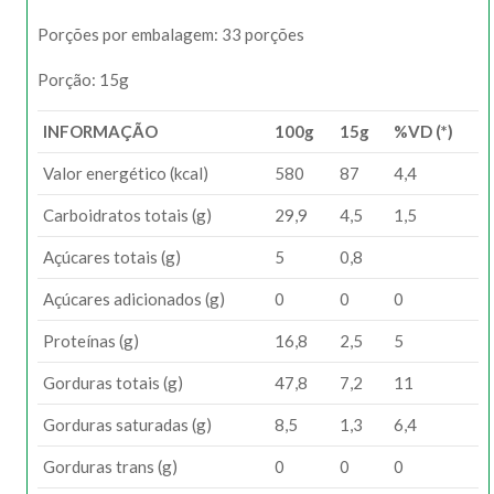
Porções por embalagem: 33 porções
Porção: 15g
INFORMAÇÃO
100g
15g
%VD (*)
Valor energético (kcal)
580
87
4,4
Carboidratos totais (g)
29,9
4,5
1,5
Açúcares totais (g)
5
0,8
Açúcares adicionados (g)
0
0
0
Proteínas (g)
16,8
2,5
5
Gorduras totais (g)
47,8
7,2
11
Gorduras saturadas (g)
8,5
1,3
6,4
Gorduras trans (g)
0
0
0