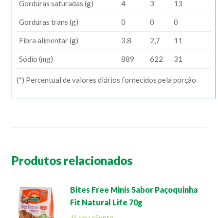
Gorduras saturadas (g)
4
3
13
Gorduras trans (g)
0
0
0
Fibra alimentar (g)
3,8
2,7
11
Sódio (mg)
889
622
31
(*) Percentual de valores diários fornecidos pela porção
Produtos relacionados
Bites Free Minis Sabor Paçoquinha
Fit Natural Life 70g
Já sou cliente