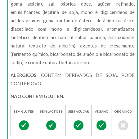
goma acácia), sal, páprica doce, açúcar refinado,
emulsificantes (lecitina de soja, mono e diglicerídeos de
ácidos graxos, goma xantana e ésteres de ácido tartárico
diacetilado com mono e diglicerídeos), aromatizante
sintético idêntico ao natural sabor páprica, antioxidante
natural (extrato de alecrim), agentes de crescimento
(fermento químico, bicarbonato de amônio e bicarbonato de
sódio) e corante natural betacaroteno.
ALÉRGICOS
: CONTÉM DERIVADOS DE SOJA. PODE
CONTER OVO.
NÃO CONTÉM GLÚTEN.
SEM GLÚTEN
SEM LACTOSE
SEM AÇÚCAR
VEGANO
ORGANICO