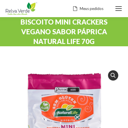
Meus pedidos
BISCOITO MINI CRACKERS
VEGANO SABOR PÁPRICA
NATURAL LIFE 70G
Você está aqui: