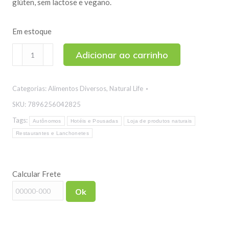
glúten, sem lactose e vegano.
Em estoque
Biscoito
Adicionar ao carrinho
Mini
Crackers
Categorias:
Alimentos Diversos
,
Natural Life
Vegano
Sabor
SKU:
7896256042825
Páprica
Tags:
Autônomos
Hotéis e Pousadas
Loja de produtos naturais
Natural
Restaurantes e Lanchonetes
Life
70g
quantidade
Calcular Frete
Ok