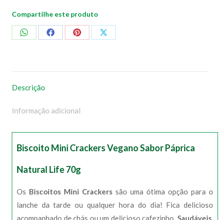
Compartilhe este produto
Compartilhar
Compartilhar
Compartilhar
Compartilhar
no
no
no
no
WhatsApp
Facebook
Pinterest
X
Descrição
Informação adicional
Biscoito Mini Crackers Vegano Sabor Páprica
Natural Life 70g
Os
Biscoitos Mini Crackers
são uma ótima opção para o
lanche da tarde ou qualquer hora do dia! Fica delicioso
acompanhado de chás ou um delicioso cafezinho.
Saudáveis
,