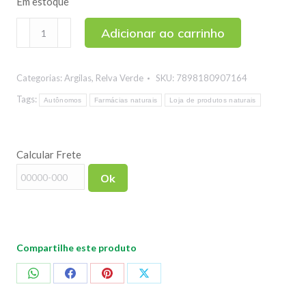
Em estoque
Argila
Adicionar ao carrinho
Cinza
Relva
Categorias:
Argilas
,
Relva Verde
SKU:
7898180907164
Verde
1kg
Tags:
Autônomos
Farmácias naturais
Loja de produtos naturais
quantidade
Calcular Frete
Ok
Compartilhe este produto
Compartilhar
Compartilhar
Compartilhar
Compartilhar
no
no
no
no