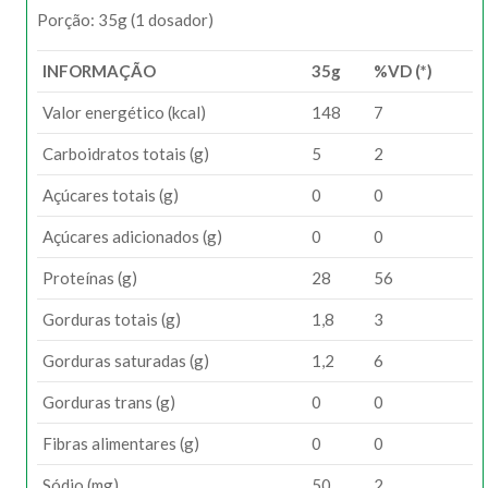
Porção: 35g (1 dosador)
INFORMAÇÃO
35g
%VD (*)
Valor energético (kcal)
148
7
Carboidratos totais (g)
5
2
Açúcares totais (g)
0
0
Açúcares adicionados (g)
0
0
Proteínas (g)
28
56
Gorduras totais (g)
1,8
3
Gorduras saturadas (g)
1,2
6
Gorduras trans (g)
0
0
Fibras alimentares (g)
0
0
Sódio (mg)
50
2