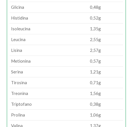
Glicina
0,48g
Histidina
0,52g
Isoleucina
1,35g
Leucina
2,55g
Lisina
2,57g
Metionina
0,57g
Serina
1,21g
Tirosina
0,71g
Treonina
1,56g
Triptofano
0,38g
Prolina
1,06g
Valina
1,37g