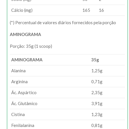
Cálcio (mg)
165
16
(*) Percentual de valores diários fornecidos pela porção
AMINOGRAMA
Porção: 35g (1 scoop)
AMINOGRAMA
35g
Alanina
1,25g
Arginina
0,71g
Ác. Aspártico
2,35g
Ác. Glutâmico
3,91g
Cistina
1,23g
Fenilalanina
0,81g