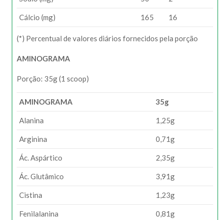
Cálcio (mg)
165
16
(*) Percentual de valores diários fornecidos pela porção
AMINOGRAMA
Porção: 35g (1 scoop)
AMINOGRAMA
35g
Alanina
1,25g
Arginina
0,71g
Ác. Aspártico
2,35g
Ác. Glutâmico
3,91g
Cistina
1,23g
Fenilalanina
0,81g