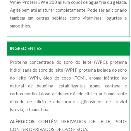
Whey Protein 3W e 200 ml (um copo) de água fria ou gelada.
Agite bem até misturar completamente. Pode ser adicionado
também em outras bebidas como vitaminas, iogurtes e
smoothies.
INGREDIENTES
Proteína concentrada do soro do leite (WPC), proteína
hidrolisada do soro do leite (WPH), proteína isolada do soro
do leite (WPI), óleo do coco (TCM), aroma idêntico ao
natural de baunilha, estabilizantes goma xantana e
carboximetilcelulose, acidulante ácido cítrico, antiumectante
dióxido de silício e edulcorantes glicosídeos de steviol
(stévia) e taumatina.
ALÉRGICOS:
CONTÉM DERIVADOS DE LEITE; PODE
CONTER DERIVADOS DE OVO E SOJA.