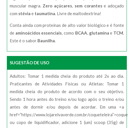
muscular magra.
Zero açúcares
,
sem corantes
e adoçado
com
stévia
e
taumatina
. Livre de maltodextrina!
Conta ainda com proteínas de alto valor biológico e é fonte
de
aminoácidos essenciais
, como
BCAA
,
glutamina
e
TCM
.
Este é o sabor
Baunilha
.
SUGESTÃO DE USO
Adultos: Tomar 1 medida cheia do produto até 2x ao dia.
Praticantes de Atividades Físicas ou Atletas: Tomar 1
medida cheia do produto de acordo com o seu objetivo.
Sendo 1 hora antes do treino e/ou logo após o treino e/ou
antes de dormir e/ou depois de acordar. Em uma <a
href=”https://www.lojarelvaverde.com.br/coqueteleira”>coque
ou copo de liquidificador, adicione 1 (um) scoop (35g) de