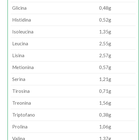
Glicina
0,48g
Histidina
0,52g
Isoleucina
1,35g
Leucina
2,55g
Lisina
2,57g
Metionina
0,57g
Serina
1,21g
Tirosina
0,71g
Treonina
1,56g
Triptofano
0,38g
Prolina
1,06g
Valina
1,37g