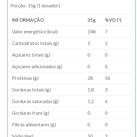
Porção: 35g (1 dosador)
INFORMAÇÃO
35g
%VD (*)
Valor energético (kcal)
148
7
Carboidratos totais (g)
5
2
Açúcares totais (g)
0
0
Açúcares adicionados (g)
0
0
Proteínas (g)
28
56
Gorduras totais (g)
1,8
3
Gorduras saturadas (g)
1,2
6
Gorduras trans (g)
0
0
Fibras alimentares (g)
0
0
Sódio (mg)
50
2