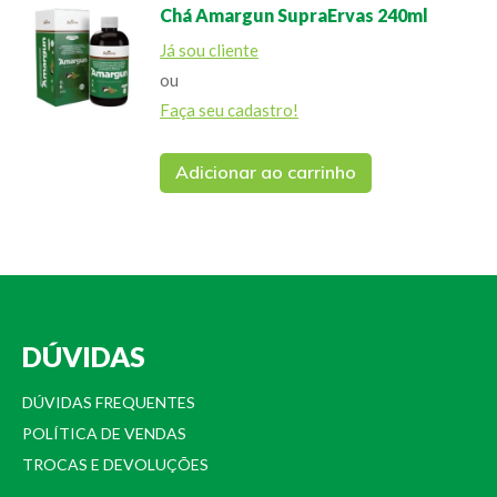
Chá Amargun SupraErvas 240ml
Já sou cliente
ou
Faça seu cadastro!
Adicionar ao carrinho
DÚVIDAS
DÚVIDAS FREQUENTES
POLÍTICA DE VENDAS
TROCAS E DEVOLUÇÕES