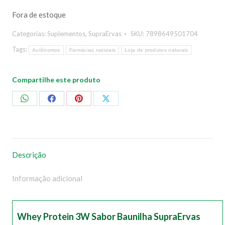
Fora de estoque
Categorias:
Suplementos
,
SupraErvas
SKU:
7898649501704
Tags:
Autônomos
Farmácias naturais
Loja de produtos naturais
Compartilhe este produto
Compartilhar
Compartilhar
Compartilhar
Compartilhar
no
no
no
no
WhatsApp
Facebook
Pinterest
X
Descrição
Informação adicional
Whey Protein 3W Sabor Baunilha SupraErvas