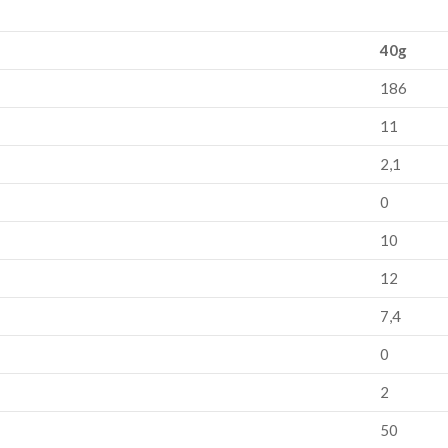
40g
186
11
2,1
0
10
12
7,4
0
2
50