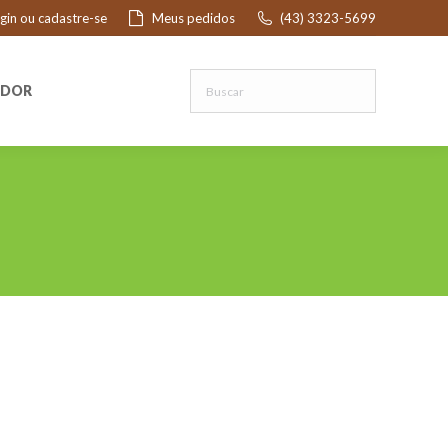
ogin ou cadastre-se
Meus pedidos
(43) 3323-5699
R
EDOR