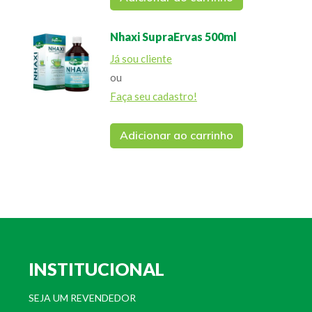
Nhaxi SupraErvas 500ml
Já sou cliente
ou
Faça seu cadastro!
Adicionar ao carrinho
INSTITUCIONAL
SEJA UM REVENDEDOR