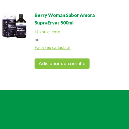
Berry Woman Sabor Amora
SupraErvas 500ml
Já sou cliente
ou
Faça seu cadastro!
Adicionar ao carrinho