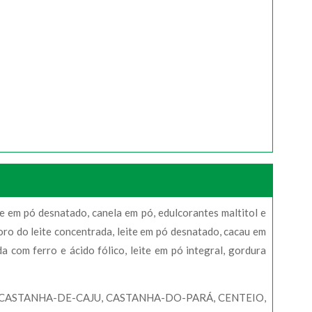
ite em pó desnatado, canela em pó, edulcorantes maltitol e
soro do leite concentrada, leite em pó desnatado, cacau em
da com ferro e ácido fólico, leite em pó integral, gordura
 CASTANHA-DE-CAJU, CASTANHA-DO-PARÁ, CENTEIO,