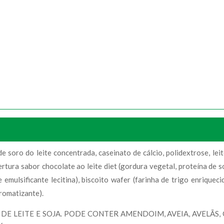
e soro do leite concentrada, caseinato de cálcio, polidextrose, le
bertura sabor chocolate ao leite diet (gordura vegetal, proteína de 
 emulsificante lecitina), biscoito wafer (farinha de trigo enriqueci
aromatizante).
DE LEITE E SOJA. PODE CONTER AMENDOIM, AVEIA, AVELÃS,