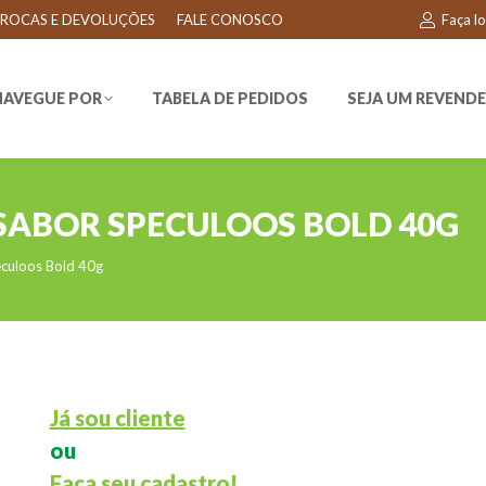
ROCAS E DEVOLUÇÕES
FALE CONOSCO
Faça l
EGUE POR
TABELA DE PEDIDOS
SEJA UM REVENDEDO
NAVEGUE POR
TABELA DE PEDIDOS
SEJA UM REVEND
SABOR SPECULOOS BOLD 40G
culoos Bold 40g
Já sou cliente
ou
Faça seu cadastro!