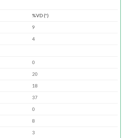
%VD (*)
9
4
0
20
18
37
0
8
3