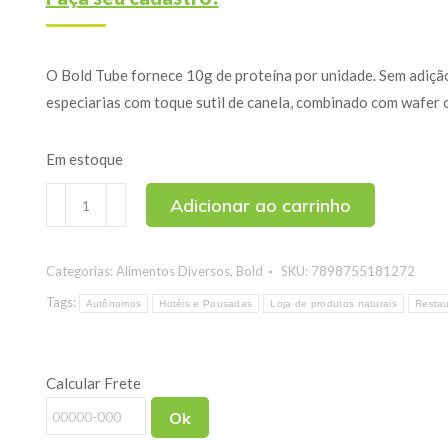
O Bold Tube fornece 10g de proteína por unidade. Sem adição
especiarias com toque sutil de canela, combinado com wafer c
Em estoque
Wafer
Adicionar ao carrinho
Recheado
Tube
Categorias:
Alimentos Diversos
,
Bold
SKU:
7898755181272
Sabor
Speculoos
Tags:
Autônomos
Hotéis e Pousadas
Loja de produtos naturais
Restau
Bold
40g
Calcular Frete
quantidade
Ok