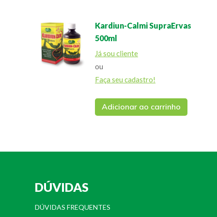
Kardiun-Calmi SupraErvas
500ml
Já sou cliente
ou
Faça seu cadastro!
Adicionar ao carrinho
DÚVIDAS
DÚVIDAS FREQUENTES