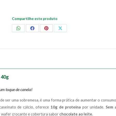
Compartilhe este produto
Compartilhar
Compartilhar
Compartilhar
Compartilhar
no
no
no
no
WhatsApp
Facebook
Pinterest
X
 40g
um toque de canela!
de ser uma sobremesa, é uma forma prática de aumentar o consumo d
caseinato de cálcio, oferece
10g de proteína
por unidade.
Sem a
 wafer crocante e cobertura sabor
chocolate ao leite
.