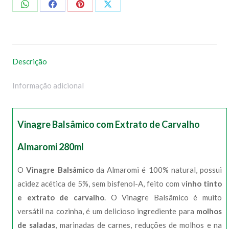
Compartilhar
Compartilhar
Compartilhar
Compartilhar
no
no
no
no
WhatsApp
Facebook
Pinterest
X
Descrição
Informação adicional
Vinagre Balsâmico com Extrato de Carvalho
Almaromi 280ml
O
Vinagre Balsâmico
da Almaromi é 100% natural, possui
acidez acética de 5%, sem bisfenol-A, feito com v
inho tinto
e extrato de carvalho
. O Vinagre Balsâmico é muito
versátil na cozinha, é um delicioso ingrediente para
molhos
de saladas
, marinadas de carnes, reduções de molhos e na