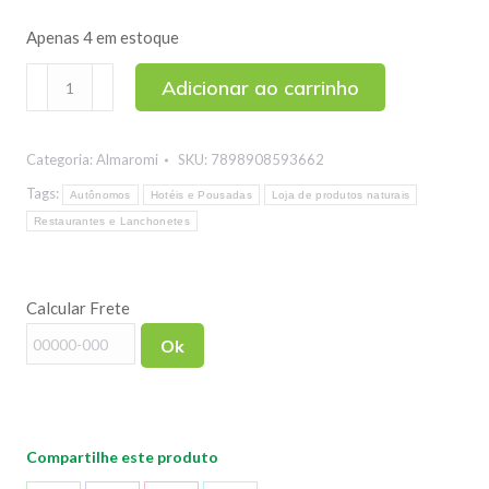
Apenas 4 em estoque
Vinagre
Adicionar ao carrinho
Balsâmico
com
Categoria:
Almaromi
SKU:
7898908593662
Extrato
de
Tags:
Autônomos
Hotéis e Pousadas
Loja de produtos naturais
Carvalho
Restaurantes e Lanchonetes
Almaromi
280ml
Calcular Frete
quantidade
Ok
Compartilhe este produto