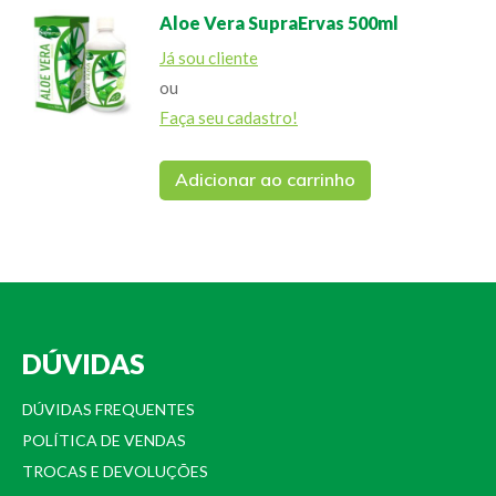
Aloe Vera SupraErvas 500ml
Já sou cliente
ou
Faça seu cadastro!
Adicionar ao carrinho
DÚVIDAS
DÚVIDAS FREQUENTES
POLÍTICA DE VENDAS
TROCAS E DEVOLUÇÕES