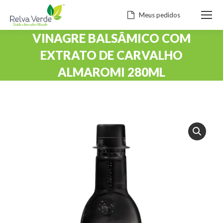
Meus pedidos
VINAGRE BALSÂMICO COM
EXTRATO DE CARVALHO
ALMAROMI 280ML
Você está aqui: