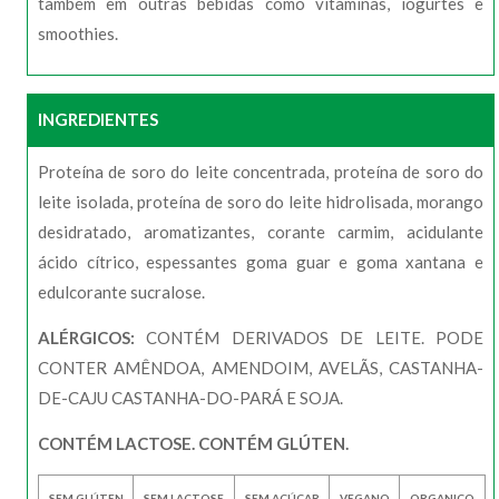
também em outras bebidas como vitaminas, iogurtes e
smoothies.
INGREDIENTES
Proteína de soro do leite concentrada, proteína de soro do
leite isolada, proteína de soro do leite hidrolisada, morango
desidratado, aromatizantes, corante carmim, acidulante
ácido cítrico, espessantes goma guar e goma xantana e
edulcorante sucralose.
ALÉRGICOS:
CONTÉM DERIVADOS DE LEITE. PODE
CONTER AMÊNDOA, AMENDOIM, AVELÃS, CASTANHA-
DE-CAJU CASTANHA-DO-PARÁ E SOJA.
CONTÉM LACTOSE. CONTÉM GLÚTEN.
SEM GLÚTEN
SEM LACTOSE
SEM AÇÚCAR
VEGANO
ORGANICO