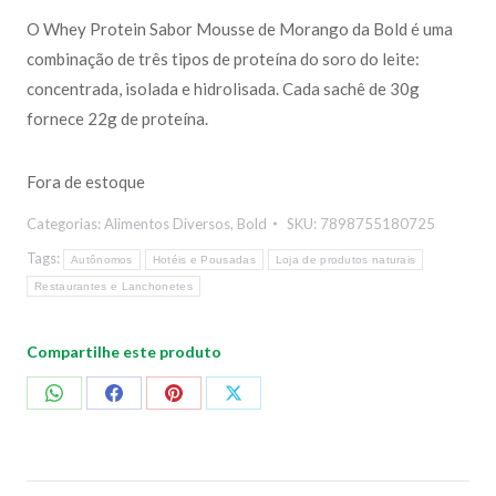
O Whey Protein Sabor Mousse de Morango da Bold é uma
combinação de três tipos de proteína do soro do leite:
concentrada, isolada e hidrolisada. Cada sachê de 30g
fornece 22g de proteína.
Fora de estoque
Categorias:
Alimentos Diversos
,
Bold
SKU:
7898755180725
Tags:
Autônomos
Hotéis e Pousadas
Loja de produtos naturais
Restaurantes e Lanchonetes
Compartilhe este produto
Compartilhar
Compartilhar
Compartilhar
Compartilhar
no
no
no
no
WhatsApp
Facebook
Pinterest
X