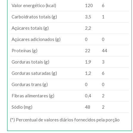
Valor energético (kcal)
120
6
Carboidratos totais (g)
3,5
1
Açúcares totais (g)
2,2
Açúcares adicionados (g)
0
0
Proteínas (g)
22
44
Gorduras totais (g)
1,9
3
Gorduras saturadas (g)
1,2
6
Gorduras trans (g)
0
0
Fibras alimentares (g)
0,4
2
Sódio (mg)
48
2
(*) Percentual de valores diários fornecidos pela porção