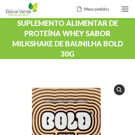
Meus pedidos
SUPLEMENTO ALIMENTAR DE
PROTEÍNA WHEY SABOR
MILKSHAKE DE BAUNILHA BOLD
30G
Você está aqui: