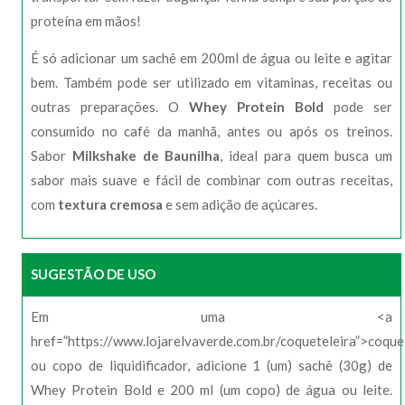
proteína em mãos!
É só adicionar um sachê em 200ml de água ou leite e agitar
bem. Também pode ser utilizado em vitaminas, receitas ou
outras preparações. O
Whey Protein Bold
pode ser
consumido no café da manhã, antes ou após os treinos.
Sabor
Milkshake de Baunilha
, ideal para quem busca um
sabor mais suave e fácil de combinar com outras receitas,
com
textura cremosa
e sem adição de açúcares.
SUGESTÃO DE USO
Em uma <a
href=”https://www.lojarelvaverde.com.br/coqueteleira”>coque
ou copo de liquidificador, adicione 1 (um) sachê (30g) de
Whey Protein Bold e 200 ml (um copo) de água ou leite.