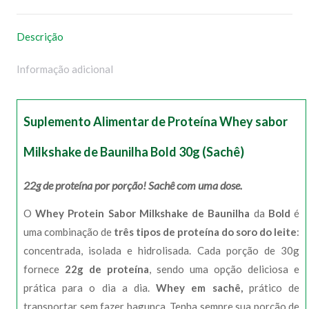
WhatsApp
Facebook
Pinterest
X
Descrição
Informação adicional
Suplemento Alimentar de Proteína Whey sabor
Milkshake de Baunilha Bold 30g (Sachê)
22g de proteína por porção! Sachê com uma dose.
O
Whey Protein Sabor Milkshake de Baunilha
da
Bold
é
uma combinação de
três tipos de proteína do soro do leite
:
concentrada, isolada e hidrolisada. Cada porção de 30g
fornece
22g de proteína
, sendo uma opção deliciosa e
prática para o dia a dia.
Whey em sachê,
prático de
transportar sem fazer bagunça. Tenha sempre sua porção de