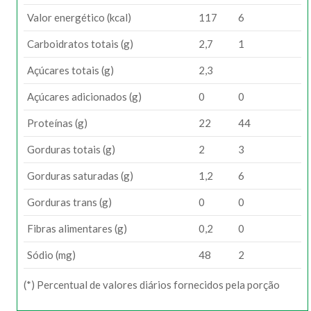
Valor energético (kcal)
117
6
Carboidratos totais (g)
2,7
1
Açúcares totais (g)
2,3
Açúcares adicionados (g)
0
0
Proteínas (g)
22
44
Gorduras totais (g)
2
3
Gorduras saturadas (g)
1,2
6
Gorduras trans (g)
0
0
Fibras alimentares (g)
0,2
0
Sódio (mg)
48
2
(*) Percentual de valores diários fornecidos pela porção