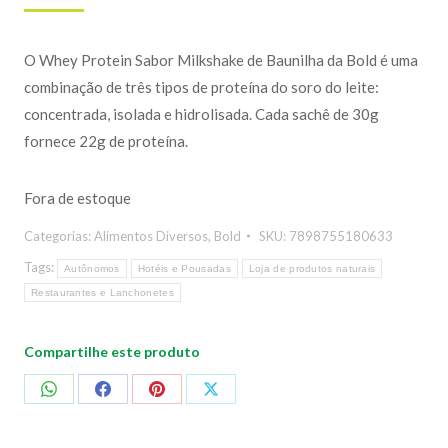
O Whey Protein Sabor Milkshake de Baunilha da Bold é uma
combinação de três tipos de proteína do soro do leite:
concentrada, isolada e hidrolisada. Cada sachê de 30g
fornece 22g de proteína.
Fora de estoque
Categorias:
Alimentos Diversos
,
Bold
SKU:
7898755180633
Tags:
Autônomos
Hotéis e Pousadas
Loja de produtos naturais
Restaurantes e Lanchonetes
Compartilhe este produto
Compartilhar
Compartilhar
Compartilhar
Compartilhar
no
no
no
no