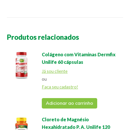
Produtos relacionados
Colágeno com Vitaminas Dermfix
Unilife 60 cápsulas
Já sou cliente
ou
Faça seu cadastro!
Adicionar ao carrinho
Cloreto de Magnésio
Hexahidratado P. A. Unilife 120