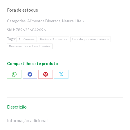
Fora de estoque
Categorias:
Alimentos Diversos
,
Natural Life
SKU:
7896256042696
Tags:
Autônomos
Hotéis e Pousadas
Loja de produtos naturais
Restaurantes e Lanchonetes
Compartilhe este produto
Compartilhar
Compartilhar
Compartilhar
Compartilhar
no
no
no
no
WhatsApp
Facebook
Pinterest
X
Descrição
Informação adicional