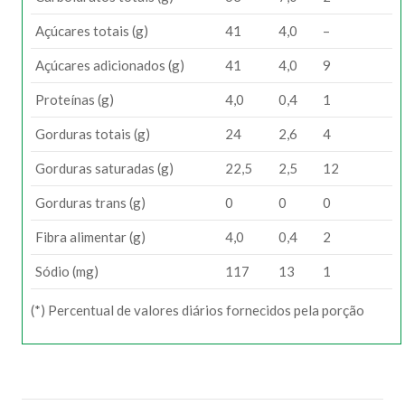
Açúcares totais (g)
41
4,0
–
Açúcares adicionados (g)
41
4,0
9
Proteínas (g)
4,0
0,4
1
Gorduras totais (g)
24
2,6
4
Gorduras saturadas (g)
22,5
2,5
12
Gorduras trans (g)
0
0
0
Fibra alimentar (g)
4,0
0,4
2
Sódio (mg)
117
13
1
(*) Percentual de valores diários fornecidos pela porção