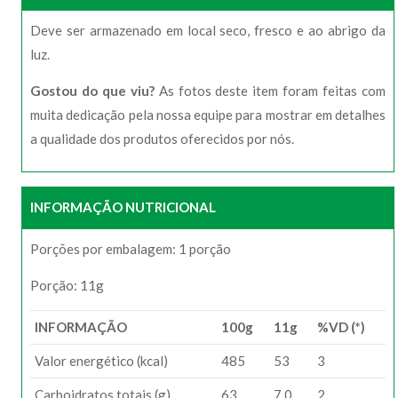
Deve ser armazenado em local seco, fresco e ao abrigo da
luz.
Gostou do que viu?
As fotos deste item foram feitas com
muita dedicação pela nossa equipe para mostrar em detalhes
a qualidade dos produtos oferecidos por nós.
INFORMAÇÃO NUTRICIONAL
Porções por embalagem: 1 porção
Porção: 11g
INFORMAÇÃO
100g
11g
%VD (*)
Valor energético (kcal)
485
53
3
Carboidratos totais (g)
63
7,0
2