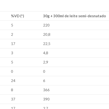
%VD (*)
30g + 300ml de leite semi-desnatado
5
220
2
20,8
17
22,5
3
4,8
5
2,9
0
0
24
6
8
366
37
390
17
2,7