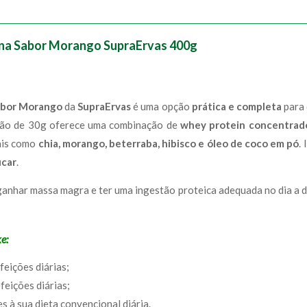
na Sabor Morango SupraErvas 400g
abor Morango
da
SupraErvas
é uma opção
prática e completa
para
rção de 30g oferece uma combinação de
whey protein concentrado
rais como
chia, morango, beterraba, hibisco e óleo de coco em pó
.
úcar
.
ganhar massa magra e ter uma ingestão proteica adequada no dia a 
e:
feições diárias;
feições diárias;
s à sua dieta convencional diária.