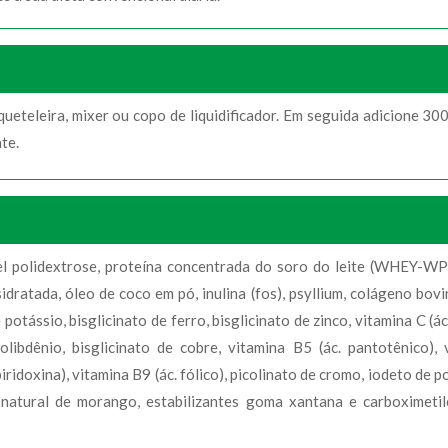
eteleira, mixer ou copo de liquidificador. Em seguida adicione 30
te.
úvel polidextrose, proteína concentrada do soro do leite (WHEY-WP
ratada, óleo de coco em pó, inulina (fos), psyllium, colágeno bovin
 potássio, bisglicinato de ferro, bisglicinato de zinco, vitamina C (ác
olibdênio, bisglicinato de cobre, vitamina B5 (ác. pantotênico), 
iridoxina), vitamina B9 (ác. fólico), picolinato de cromo, iodeto de p
natural de morango, estabilizantes goma xantana e carboximetilc