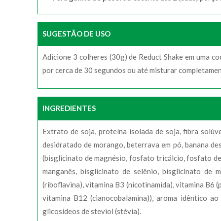
SUGESTÃO DE USO
Adicione 3 colheres (30g) de Reduct Shake em uma coqu
por cerca de 30 segundos ou até misturar completamen
INGREDIENTES
Extrato de soja, proteína isolada de soja, fibra sol
desidratado de morango, beterrava em pó, banana desid
(bisglicinato de magnésio, fosfato tricálcio, fosfato de
manganês, bisglicinato de selênio, bisglicinato de m
(riboflavina), vitamina B3 (nicotinamida), vitamina B6 (p
vitamina B12 (cianocobalamina)), aroma idêntico ao 
glicosídeos de steviol (stévia).