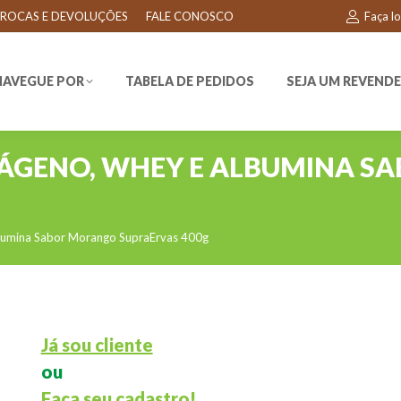
ROCAS E DEVOLUÇÕES
FALE CONOSCO
Faça l
EGUE POR
TABELA DE PEDIDOS
SEJA UM REVENDEDO
NAVEGUE POR
TABELA DE PEDIDOS
SEJA UM REVEND
ÁGENO, WHEY E ALBUMINA 
bumina Sabor Morango SupraErvas 400g
Já sou cliente
ou
Faça seu cadastro!