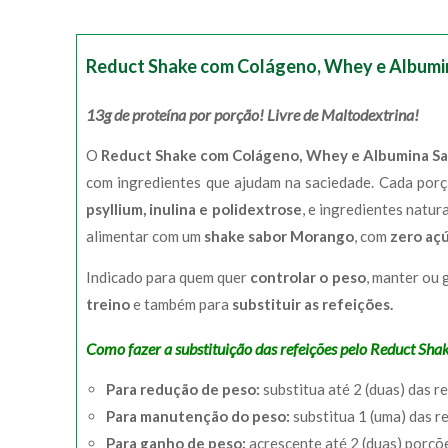
Reduct Shake com Colágeno, Whey e Albumi
13g de proteína por porção! Livre de Maltodextrina!
O
Reduct Shake com Colágeno, Whey e Albumina S
com ingredientes que ajudam na saciedade. Cada po
psyllium, inulina e polidextrose
, e ingredientes natu
alimentar com um
shake sabor Morango
, com
zero aç
Indicado para quem quer
controlar o peso
, manter ou 
treino
e também para
substituir as refeições.
Como fazer a substituição das refeições pelo Reduct Shak
Para redução de peso:
substitua até 2 (duas) das re
Para manutenção do peso:
substitua 1 (uma) das re
Para ganho de peso:
acrescente até 2 (duas) porçõe