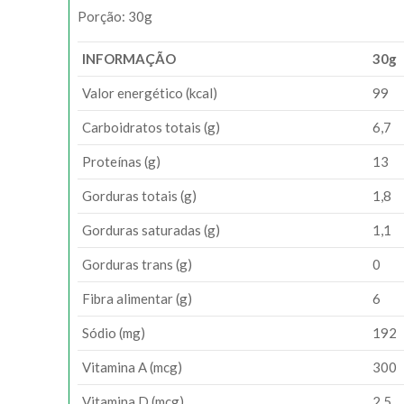
Porção: 30g
INFORMAÇÃO
30g
Valor energético (kcal)
99
Carboidratos totais (g)
6,7
Proteínas (g)
13
Gorduras totais (g)
1,8
Gorduras saturadas (g)
1,1
Gorduras trans (g)
0
Fibra alimentar (g)
6
Sódio (mg)
192
Vitamina A (mcg)
300
Vitamina D (mcg)
2,5