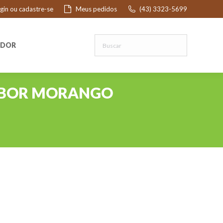
ogin ou cadastre-se
Meus pedidos
(43) 3323-5699
R
EDOR
SABOR MORANGO