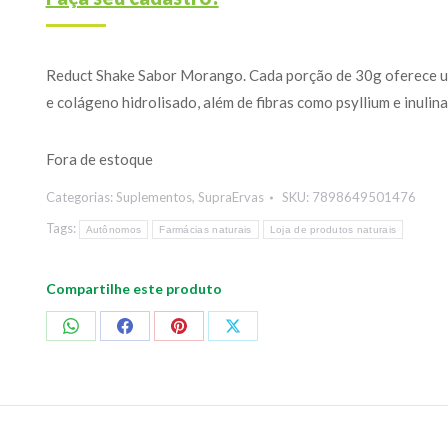
Reduct Shake Sabor Morango. Cada porção de 30g oferece u
e colágeno hidrolisado, além de fibras como psyllium e inulina
Fora de estoque
Categorias:
Suplementos
,
SupraErvas
SKU:
7898649501476
Tags:
Autônomos
Farmácias naturais
Loja de produtos naturais
Compartilhe este produto
Compartilhar
Compartilhar
Compartilhar
Compartilhar
no
no
no
no
WhatsApp
Facebook
Pinterest
X