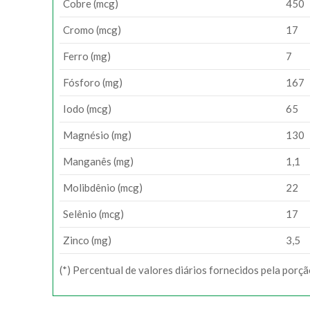
Cobre (mcg)
450
Cromo (mcg)
17
Ferro (mg)
7
Fósforo (mg)
167
Iodo (mcg)
65
Magnésio (mg)
130
Manganês (mg)
1,1
Molibdênio (mcg)
22
Selênio (mcg)
17
Zinco (mg)
3,5
(*) Percentual de valores diários fornecidos pela porç