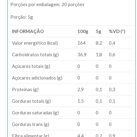
Porções por embalagem: 20 porções
Porção: 5g
INFORMAÇÃO
100g
5g
%VD (*)
Valor energético (kcal)
164
8,2
0,4
Carboidratos totais (g)
36,9
1,8
0,6
Açúcares totais (g)
0
0
0
Açúcares adicionados (g)
0
0
0
Proteínas (g)
2,9
0,1
0,3
Gorduras totais (g)
1,5
0,1
0,1
Gorduras saturadas (g)
0
0
0
Gorduras trans (g)
0
0
0
Fibra alimentar (g)
4,4
0,2
0,9