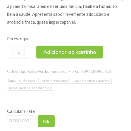
a pimenta rosa, além de ser uma delícia, também faz muito
bem à saúde. Apresenta sabor levemente adocicado e
ardência fraca, quase imperceptível.
Em estoque
Pimenta
Adicionar ao carrinho
Rosa
100g
Categorias:
Relva Verde
,
Temperos
SKU:
7898180908451
quantidade
Tags:
Autônomos
Hotéis e Pousadas
Loja de produtos naturais
Restaurantes e Lanchonetes
Calcular Frete
Ok