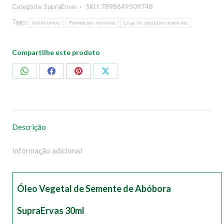
Categoria:
SupraErvas
SKU:
7898649509748
Tags:
Autônomos
Farmácias naturais
Loja de produtos naturais
Compartilhe este produto
Compartilhar
Compartilhar
Compartilhar
Compartilhar
no
no
no
no
WhatsApp
Facebook
Pinterest
X
Descrição
Informação adicional
Óleo Vegetal de Semente de Abóbora
SupraErvas 30ml