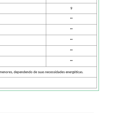
9
**
**
**
**
**
u menores, dependendo de suas necessidades energéticas.