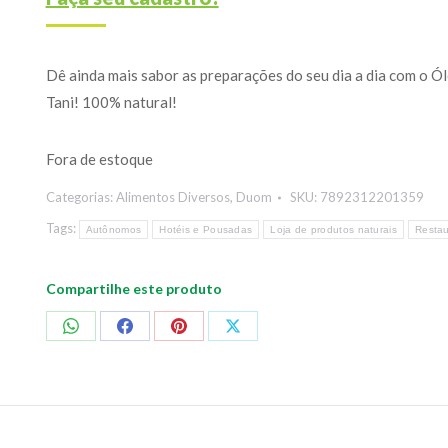
Dê ainda mais sabor as preparações do seu dia a dia com o Ó
Tani! 100% natural!
Fora de estoque
Categorias:
Alimentos Diversos
,
Duom
SKU:
7892312201359
Tags:
Autônomos
Hotéis e Pousadas
Loja de produtos naturais
Resta
Compartilhe este produto
Compartilhar
Compartilhar
Compartilhar
Compartilhar
no
no
no
no
WhatsApp
Facebook
Pinterest
X