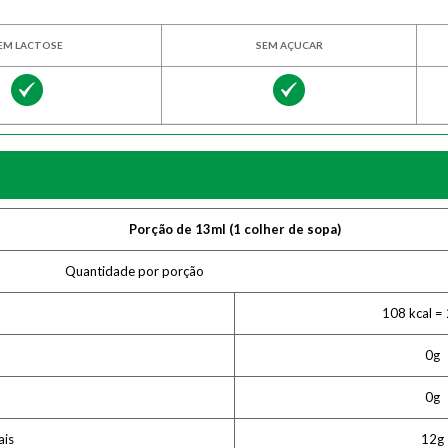
EM LACTOSE
SEM AÇUCAR
Porção de 13ml (1 colher de sopa)
Quantidade por porção
108 kcal = 
0g
0g
ais
12g