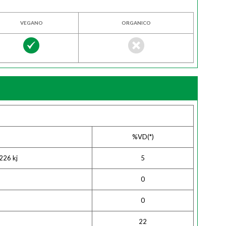
VEGANO
ORGANICO
%VD(*)
226 kj
5
0
0
22