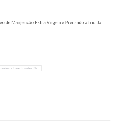
leo de Manjericão Extra Virgem e Prensado a frio da
urantes e Lanchonetes Não