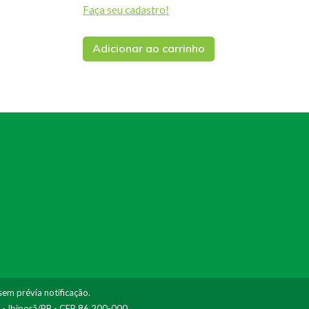
Faça seu cadastro!
Adicionar ao carrinho
sem prévia notificação.
I - Ibiporã/PR - CEP 86.200-000