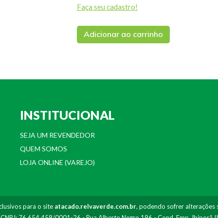
Faça seu cadastro!
Adicionar ao carrinho
INSTITUCIONAL
SEJA UM REVENDEDOR
QUEM SOMOS
LOJA ONLINE (VAREJO)
lusivos para o site
atacado.relvaverde.com.br
, podendo sofrer alterações 
- CNPJ: 76.654.458/0001-26 - Rua Alberto Negro 196 - Cond. Emp. Ibiporã I