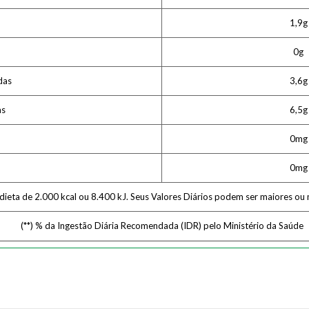
1,9g
0g
das
3,6g
as
6,5g
0mg
0mg
 dieta de 2.000 kcal ou 8.400 kJ. Seus Valores Diários podem ser maiores o
(**) % da Ingestão Diária Recomendada (IDR) pelo Ministério da Saúde