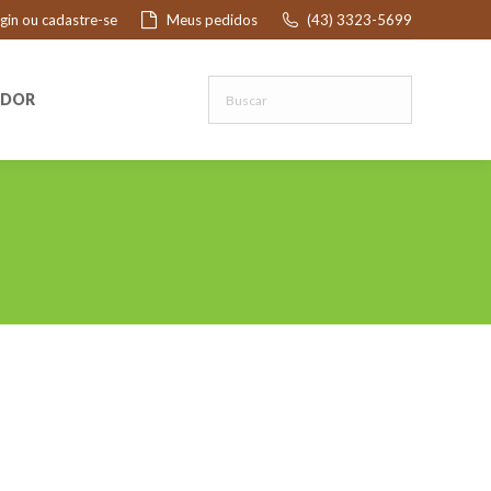
ogin ou cadastre-se
Meus pedidos
(43) 3323-5699
R
EDOR