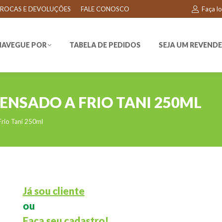
ROCAS E DEVOLUÇÕES
FALE CONOSCO
Faça l
EGUE POR
TABELA DE PEDIDOS
SEJA UM REVENDEDO
NAVEGUE POR
TABELA DE PEDIDOS
SEJA UM REVEND
ENSADO A FRIO TANI 250ML
Frio Tani 250ml
Já sou cliente
ou
Faça seu cadastro!