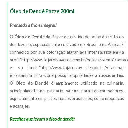
Óleo de Dendê Pazze 200ml
Prensado a frio e integral!
O
Óleo de Dendê
da Pazze é extraído da polpa do fruto do
dendezeiro, especialmente cultivado no Brasil e na África. É
conhecido por sua coloração alaranjada intensa, rica em <a
href=”http://www.lojarelvaverde.com.br/betacaroteno”>beta
e <a href=”http://www.lojarelvaverde.com.br/vitamina-
e”>vitamina E</a>, que possui propriedades
antioxidantes
.
O
Óleo de Dendê
é amplamente utilizado na culinária,
principalmente na culinária
baiana
, para realçar sabores,
especialmente em pratos típicos brasileiros, como moquecas
e acarajés.
Receitas que levam o óleo de dendê: