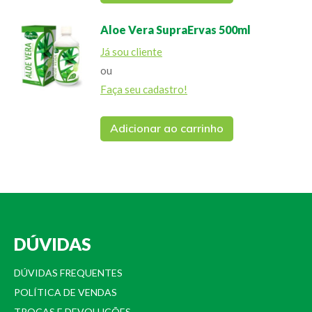
Aloe Vera SupraErvas 500ml
Já sou cliente
ou
Faça seu cadastro!
Adicionar ao carrinho
DÚVIDAS
DÚVIDAS FREQUENTES
POLÍTICA DE VENDAS
TROCAS E DEVOLUÇÕES