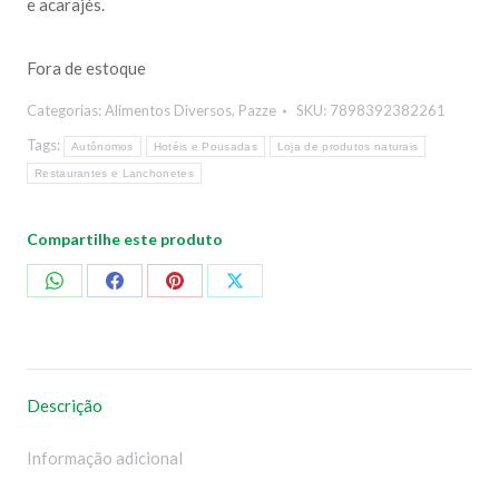
e acarajés.
Fora de estoque
Categorias:
Alimentos Diversos
,
Pazze
SKU:
7898392382261
Tags:
Autônomos
Hotéis e Pousadas
Loja de produtos naturais
Restaurantes e Lanchonetes
Compartilhe este produto
Compartilhar
Compartilhar
Compartilhar
Compartilhar
no
no
no
no
WhatsApp
Facebook
Pinterest
X
Descrição
Informação adicional