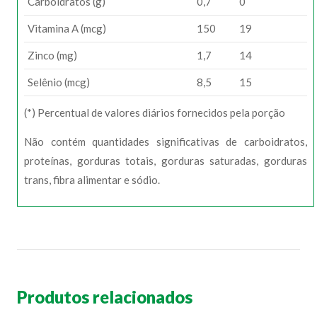
Carboidratos (g)
0,7
0
Vitamina A (mcg)
150
19
Zinco (mg)
1,7
14
Selênio (mcg)
8,5
15
(*) Percentual de valores diários fornecidos pela porção
Não contém quantidades significativas de carboidratos,
proteínas, gorduras totais, gorduras saturadas, gorduras
trans, fibra alimentar e sódio.
Produtos relacionados