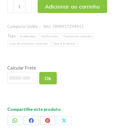
Cranberry
Adicionar ao carrinho
(Oxicoco)
Unilife
Categoria:
Unilife
SKU:
7898917294451
60
cápsulas
Tags:
Academias
Autônomos
Farmácias naturais
quantidade
Loja de produtos naturais
Spa e Estética
Calcular Frete
Ok
Compartilhe este produto
Compartilhar
Compartilhar
Compartilhar
Compartilhar
no
no
no
no