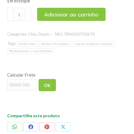
Em estoque
Matchá
Adicionar ao carrinho
(Chá
Verde)
Categorias:
Chás
,
Duom
SKU:
7896050703670
Vemat
10
Tags:
Autônomos
Hotéis e Pousadas
Loja de produtos naturais
Sachês
Restaurantes e Lanchonetes
quantidade
Calcular Frete
Ok
Compartilhe este produto
Compartilhar
Compartilhar
Compartilhar
Compartilhar