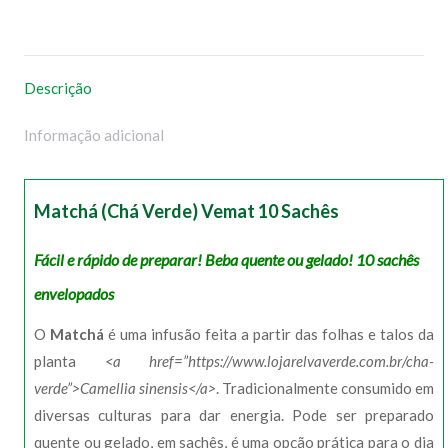
no
no
no
no
WhatsApp
Facebook
Pinterest
X
Descrição
Informação adicional
Matchá (Chá Verde) Vemat 10 Sachês
Fácil e rápido de preparar! Beba quente ou gelado! 10 sachês
envelopados
O
Matchá
é uma infusão feita a partir das folhas e talos da
planta
<a href=”https://www.lojarelvaverde.com.br/cha-
verde”>Camellia sinensis</a>
. Tradicionalmente consumido em
diversas culturas para dar energia. Pode ser preparado
quente ou gelado, em sachês, é uma opção prática para o dia