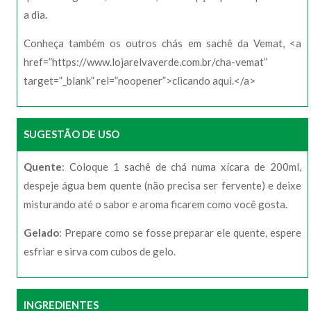
a dia.
Conheça também os outros chás em sachê da Vemat, <a
href=”https://www.lojarelvaverde.com.br/cha-vemat”
target=”_blank” rel=”noopener”>clicando aqui.</a>
SUGESTÃO DE USO
Quente
: Coloque 1 sachê de chá numa xícara de 200ml,
despeje água bem quente (não precisa ser fervente) e deixe
misturando até o sabor e aroma ficarem como você gosta.
Gelado
: Prepare como se fosse preparar ele quente, espere
esfriar e sirva com cubos de gelo.
INGREDIENTES