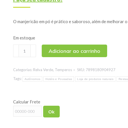
O manjericão em pó é prático e saboroso, além de melhorar o
Em estoque
Manjericão
Adicionar ao carrinho
em
Pó
Categorias:
Relva Verde
,
Temperos
SKU:
7898180904927
100g
quantidade
Tags:
Autônomos
Hotéis e Pousadas
Loja de produtos naturais
Restau
Calcular Frete
Ok