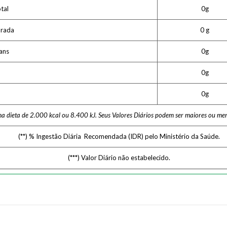
tal
0g
urada
0 g
ans
0g
0g
0g
ma dieta de 2.000 kcal ou 8.400 kJ. Seus Valores Diários podem ser maiores ou me
(**) % Ingestão Diária Recomendada (IDR) pelo Ministério da Saúde.
(***) Valor Diário não estabelecido.