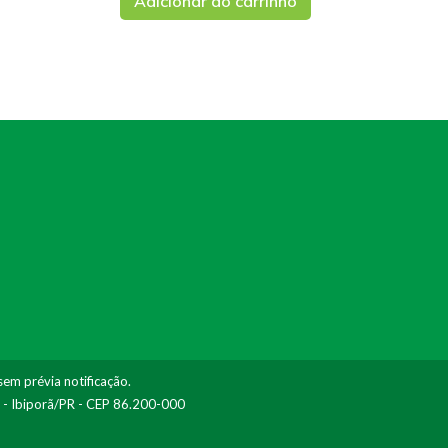
Adicionar ao carrinho
sem prévia notificação.
I - Ibiporã/PR - CEP 86.200-000