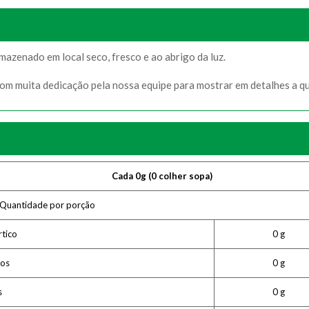
azenado em local seco, fresco e ao abrigo da luz.
com muita dedicação pela nossa equipe para mostrar em detalhes a q
Cada 0g (0 colher sopa)
Quantidade por porção
rtico
0 g
tos
0 g
s
0 g