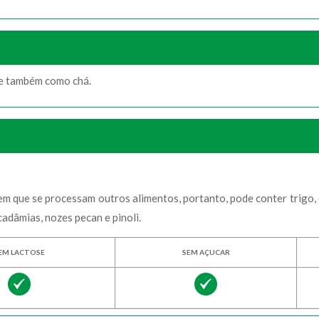
 e também como chá.
 que se processam outros alimentos, portanto, pode conter trigo, c
cadâmias, nozes pecan e pinoli.
EM LACTOSE
SEM AÇUCAR