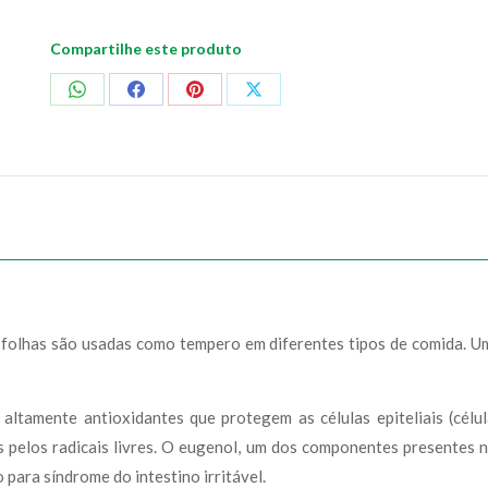
Compartilhe este produto
Compartilhar
Compartilhar
Compartilhar
Compartilhar
no
no
no
no
WhatsApp
Facebook
Pinterest
X
 folhas são usadas como tempero em diferentes tipos de comida. Um
ltamente antioxidantes que protegem as células epiteliais (célu
 pelos radicais livres. O eugenol, um dos componentes presentes n
o para síndrome do intestino irritável.