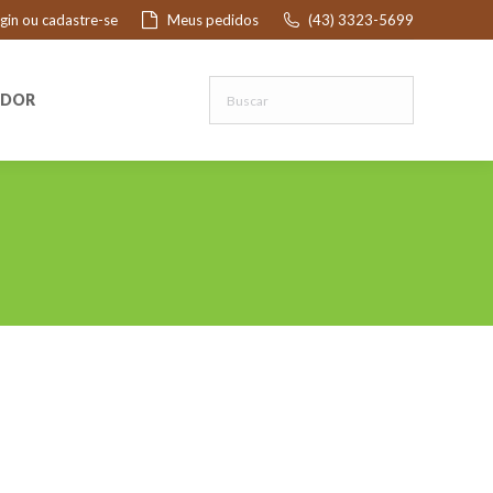
ogin ou cadastre-se
Meus pedidos
(43) 3323-5699
R
EDOR