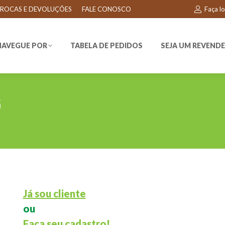
ROCAS E DEVOLUÇÕES
FALE CONOSCO
Faça l
EGUE POR
TABELA DE PEDIDOS
SEJA UM REVENDEDO
NAVEGUE POR
TABELA DE PEDIDOS
SEJA UM REVEND
G
Já sou cliente
ou
Faça seu cadastro!