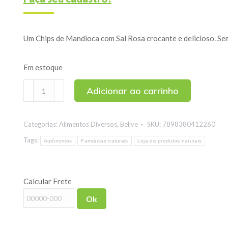
Um Chips de Mandioca com Sal Rosa crocante e delicioso. Sem
Em estoque
Mandioca
Adicionar ao carrinho
Chips
com
Categorias:
Alimentos Diversos
,
Belive
SKU:
7898380412260
Sal
Rosa
Tags:
Autônomos
Farmácias naturais
Loja de produtos naturais
do
Himalaia
Calcular Frete
Belive
50g
Ok
quantidade