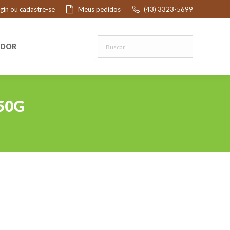
ogin ou cadastre-se
Meus pedidos
(43) 3323-5699
R
EDOR
50G