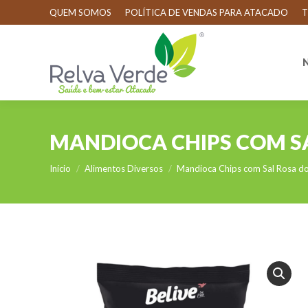
QUEM SOMOS
POLÍTICA DE VENDAS PARA ATACADO
T
NAV
MANDIOCA CHIPS COM SA
Você está aqui:
Início
Alimentos Diversos
Mandioca Chips com Sal Rosa do