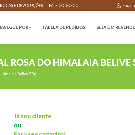
ROCAS E DEVOLUÇÕES
FALE CONOSCO
Faça l
EGUE POR
TABELA DE PEDIDOS
SEJA UM REVENDEDO
NAVEGUE POR
TABELA DE PEDIDOS
SEJA UM REVEND
L ROSA DO HIMALAIA BELIVE 
 Himalaia Belive 50g
Já sou cliente
ou
Faça seu cadastro!