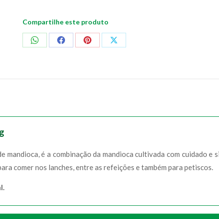
Compartilhe este produto
Compartilhar
Compartilhar
Compartilhar
Compartilhar
no
no
no
no
WhatsApp
Facebook
Pinterest
X
0g
de mandioca, é a combinação da mandioca cultivada com cuidado e s
para comer nos lanches, entre as refeições e também para petiscos.
l.