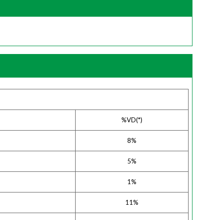
%VD(*)
8%
5%
1%
11%