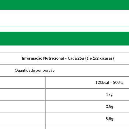
Informação Nutricional – Cada 25g (1 e 1/2 xícaras)
Quantidade por porção
120kcal = 503kJ
17g
0,5g
5,8g