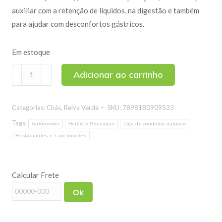
auxiliar com a retenção de líquidos, na digestão e também
para ajudar com desconfortos gástricos.
Em estoque
Macela
Adicionar ao carrinho
(Flor)
100g
Categorias:
Chás
,
Relva Verde
SKU:
7898180909533
quantidade
Tags:
Autônomos
Hotéis e Pousadas
Loja de produtos naturais
Restaurantes e Lanchonetes
Calcular Frete
Ok