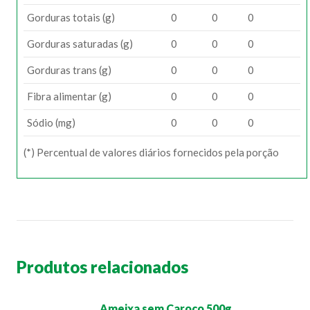
Gorduras totais (g)
0
0
0
Gorduras saturadas (g)
0
0
0
Gorduras trans (g)
0
0
0
Fibra alimentar (g)
0
0
0
Sódio (mg)
0
0
0
(*) Percentual de valores diários fornecidos pela porção
Produtos relacionados
Ameixa sem Caroço 500g