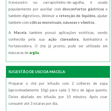
travesseiro ou carrapichinho-de-agulha, é usada
popularmente por auxiliar com
desconfortos gástricos
e
também digestivos, diminuir a
retenção de líquidos
, ajudar
também com
cólicas menstruais
,
náuseas
e
vômitos
.
A
Macela
também possui aplicações estéticas, sendo
conhecida pela sua
ação clareadora
, iluminadora e
fortalecedora. O chá já pronto, pode ser utilizado em
máscaras de
argila
.
SUGESTÃO DE USO DA MACELA
Preparar o chá por infusão com 2 colheres de sopa
(aproximadamente 10g) para cada 1 litro de água quente.
Deixe abafado em infusão por 10 minutos. Após coar
consumir até 3 xícaras por dia.