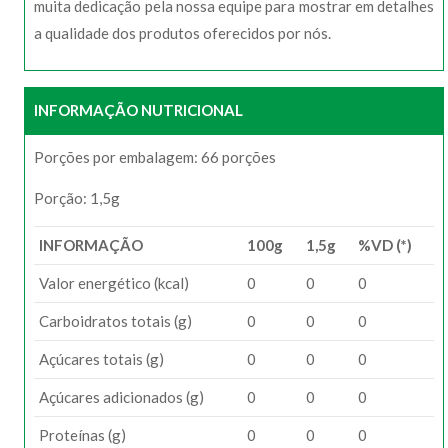
muita dedicação pela nossa equipe para mostrar em detalhes
a qualidade dos produtos oferecidos por nós.
INFORMAÇÃO NUTRICIONAL
Porções por embalagem: 66 porções
Porção: 1,5g
INFORMAÇÃO
100g
1,5g
%VD (*)
Valor energético (kcal)
0
0
0
Carboidratos totais (g)
0
0
0
Açúcares totais (g)
0
0
0
Açúcares adicionados (g)
0
0
0
Proteínas (g)
0
0
0