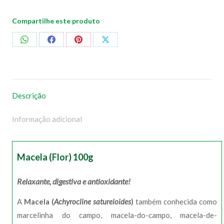
Compartilhe este produto
Compartilhar
Compartilhar
Compartilhar
Compartilhar
no
no
no
no
WhatsApp
Facebook
Pinterest
X
Descrição
Informação adicional
Macela (Flor) 100g
Relaxante, digestiva e antioxidante!
A
Macela (
Achyrocline satureioides
)
também conhecida como
marcelinha do campo, macela-do-campo, macela-de-