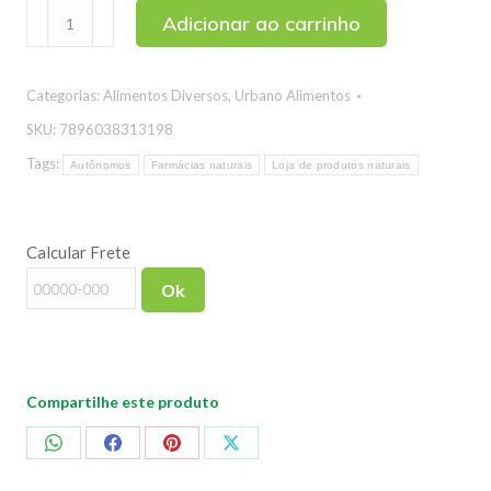
Macarrão
Adicionar ao carrinho
de
Arroz
Categorias:
Alimentos Diversos
,
Urbano Alimentos
Espaguete
Zero
SKU:
7896038313198
Glúten
Tags:
Autônomos
Farmácias naturais
Loja de produtos naturais
Urbano
500g
quantidade
Calcular Frete
Ok
Compartilhe este produto
Compartilhar
Compartilhar
Compartilhar
Compartilhar
no
no
no
no