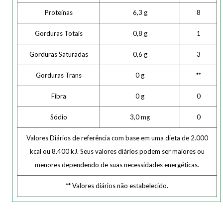
Proteínas
6,3 g
8
Gorduras Totais
0,8 g
1
Gorduras Saturadas
0,6 g
3
Gorduras Trans
0 g
**
Fibra
0 g
0
Sódio
3,0 mg
0
Valores Diários de referência com base em uma dieta de 2.000
kcal ou 8.400 kJ. Seus valores diários podem ser maiores ou
menores dependendo de suas necessidades energéticas.
** Valores diários não estabelecido.