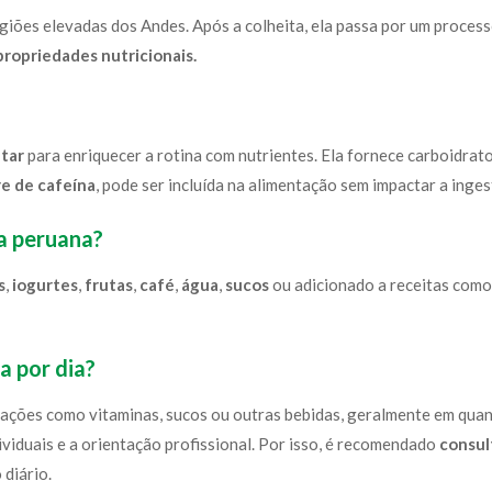
regiões elevadas dos Andes. Após a colheita, ela passa por um pro
propriedades nutricionais.
tar
para enriquecer a rotina com nutrientes. Ela fornece carboidrat
re de cafeína
, pode ser incluída na alimentação sem impactar a inge
a peruana?
s
,
iogurtes
,
frutas
,
café
,
água
,
sucos
ou adicionado a receitas como 
a por dia?
ações como vitaminas, sucos ou outras bebidas, geralmente em qua
viduais e a orientação profissional. Por isso, é recomendado
consul
 diário.