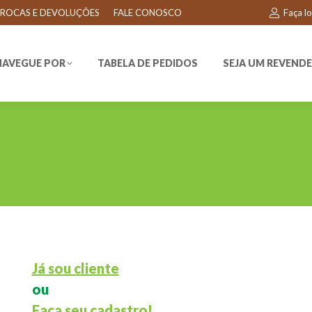
ROCAS E DEVOLUÇÕES
FALE CONOSCO
Faça l
EGUE POR
TABELA DE PEDIDOS
SEJA UM REVENDEDO
NAVEGUE POR
TABELA DE PEDIDOS
SEJA UM REVEND
Já sou cliente
ou
Faça seu cadastro!