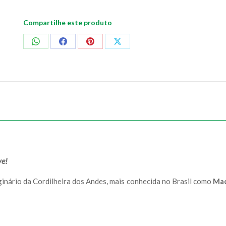
Compartilhe este produto
Compartilhar
Compartilhar
Compartilhar
Compartilhar
no
no
no
no
WhatsApp
Facebook
Pinterest
X
ve!
iginário da Cordilheira dos Andes, mais conhecida no Brasil como
Mac