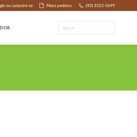
ogin ou cadastre-se
Meus pedidos
(43) 3323-5699
R
EDOR