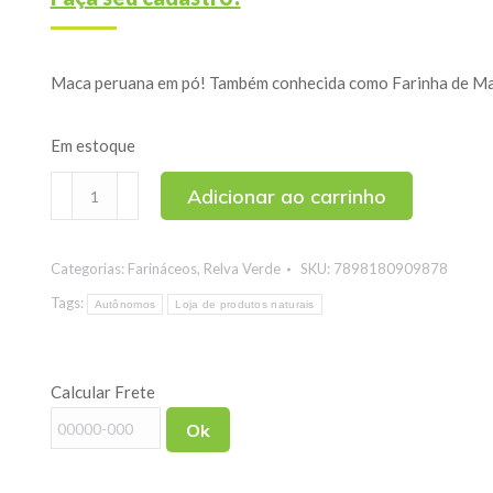
Maca peruana em pó! Também conhecida como Farinha de Mac
Em estoque
Maca
Adicionar ao carrinho
Peruana
100g
Categorias:
Farináceos
,
Relva Verde
SKU:
7898180909878
quantidade
Tags:
Autônomos
Loja de produtos naturais
Calcular Frete
Ok