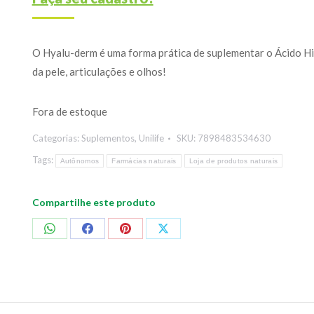
O Hyalu-derm é uma forma prática de suplementar o Ácido Hia
da pele, articulações e olhos!
Fora de estoque
Categorias:
Suplementos
,
Unilife
SKU:
7898483534630
Tags:
Autônomos
Farmácias naturais
Loja de produtos naturais
Compartilhe este produto
Compartilhar
Compartilhar
Compartilhar
Compartilhar
no
no
no
no
WhatsApp
Facebook
Pinterest
X