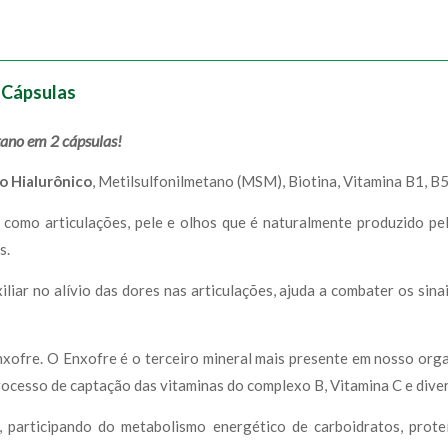
0 Cápsulas
ano em 2 cápsulas!
o Hialurônico
, Metilsulfonilmetano (MSM), Biotina, Vitamina B1, B5
, como articulações, pele e olhos que é naturalmente produzido p
s.
liar no alívio das dores nas articulações, ajuda a combater os sin
xofre. O Enxofre é o terceiro mineral mais presente em nosso orga
rocesso de captação das vitaminas do complexo B, Vitamina C e dive
, participando do metabolismo energético de carboidratos, prot