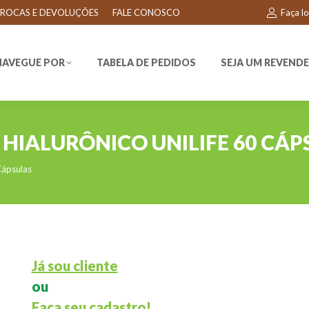
ROCAS E DEVOLUÇÕES
FALE CONOSCO
Faça l
EGUE POR
TABELA DE PEDIDOS
SEJA UM REVENDEDO
NAVEGUE POR
TABELA DE PEDIDOS
SEJA UM REVEND
HIALURÔNICO UNILIFE 60 CÁP
Cápsulas
Já sou cliente
ou
Faça seu cadastro!