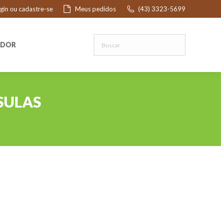
ogin ou cadastre-se
Meus pedidos
(43) 3323-5699
R
EDOR
SULAS