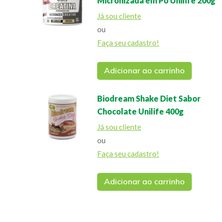
Micronizada em Pó Unilife 200g
Já sou cliente
ou
Faça seu cadastro!
Adicionar ao carrinho
Biodream Shake Diet Sabor
Chocolate Unilife 400g
Já sou cliente
ou
Faça seu cadastro!
Adicionar ao carrinho