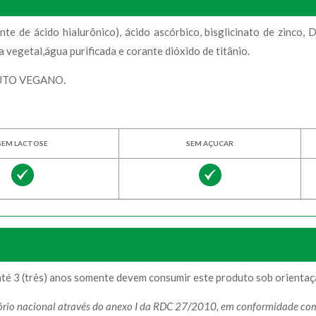
e de ácido hialurônico), ácido ascórbico, bisglicinato de zinco, D
vegetal,água purificada e corante dióxido de titânio.
UTO VEGANO.
SEM LACTOSE
SEM AÇUCAR
té 3 (três) anos somente devem consumir este produto sob orientaçã
itório nacional através do anexo I da RDC 27/2010, em conformidade 