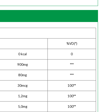
%VD(*)
0 kcal
0
900mg
***
80mg
***
30mcg
100**
1,2mg
100**
5,0mg
100**