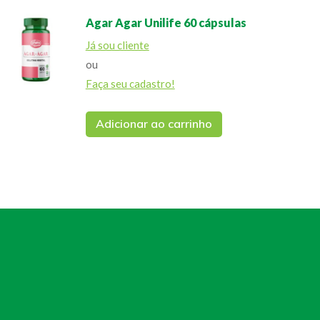
Agar Agar Unilife 60 cápsulas
Já sou cliente
ou
Faça seu cadastro!
Adicionar ao carrinho