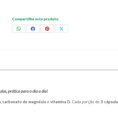
Compartilhe este produto
Compartilhar
Compartilhar
Compartilhar
Compartilhar
no
no
no
no
WhatsApp
Facebook
Pinterest
X
s, prática para o dia a dia!
o
,
carbonato de magnésio
e
vitamina D
. Cada porção de
3 cápsula