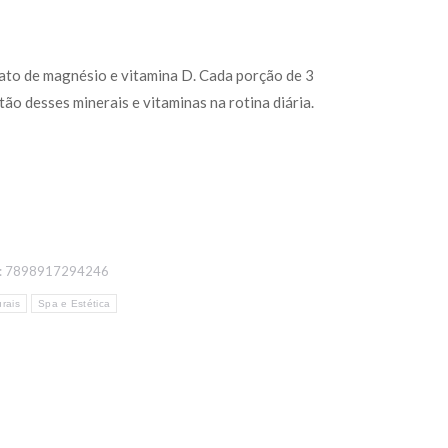
ato de magnésio e vitamina D. Cada porção de 3
o desses minerais e vitaminas na rotina diária.
:
7898917294246
rais
Spa e Estética