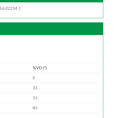
MS.6.02234-1
%VD (*)
0
33
53
83