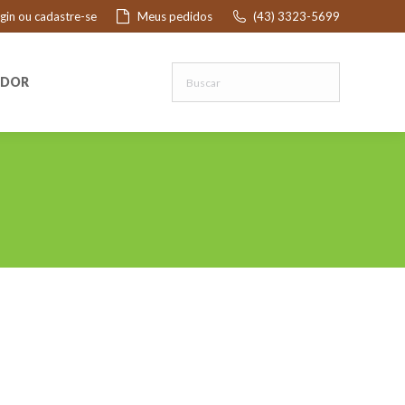
ogin ou cadastre-se
Meus pedidos
(43) 3323-5699
R
EDOR