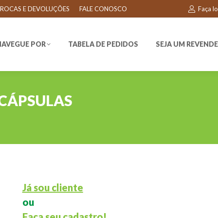
ROCAS E DEVOLUÇÕES
FALE CONOSCO
Faça l
EGUE POR
TABELA DE PEDIDOS
SEJA UM REVENDEDO
NAVEGUE POR
TABELA DE PEDIDOS
SEJA UM REVEND
 CÁPSULAS
Já sou cliente
ou
Faça seu cadastro!