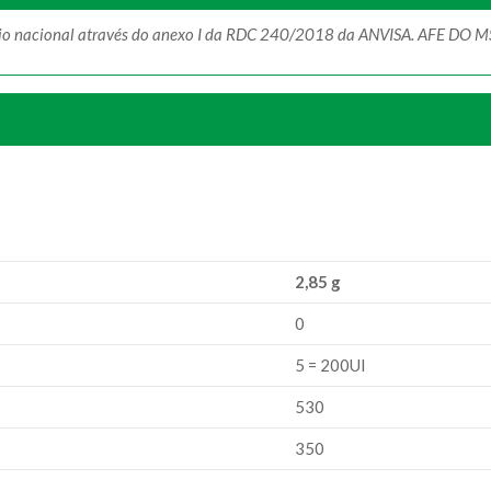
ório nacional através do anexo I da RDC 240/2018 da ANVISA. AFE DO 
2,85 g
0
5 = 200UI
530
350