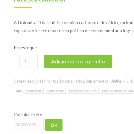
A Dolomita D da Unilife combina carbonato de cálcio, carbon
cápsulas oferece uma forma prática de complementar a ingestã
Em estoque
Dolomita
Adicionar ao carrinho
D
Unilife
Categorias:
Chás Prontos
,
Encapsulados
,
Suplementos
,
Unilife
SKU
120
cápsulas
Tags:
Academias
Autônomos
Farmácias naturais
Loja de produtos natu
quantidade
Calcular Frete
Ok