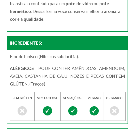
transfira o conteúdo para um
pote de vidro
ou
pote
hermético
. Dessa forma você conserva melhor o
aroma
, a
cor
e a
qualidade
.
INGREDIENTES:
Flor de hibisco (Hibiscus sabdariffa).
ALÉRGICOS
: PODE CONTER AMÊNDOAS, AMENDOIM,
AVEIA, CASTANHA DE CAJU, NOZES E PECÃS
CONTÉM
GLÚTEN.
(Traços)
SEM GLÚTEN
SEM LACTOSE
SEM AÇÚCAR
VEGANO
ORGANICO