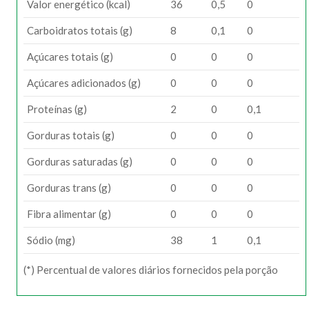
Valor energético (kcal)
36
0,5
0
Carboidratos totais (g)
8
0,1
0
Açúcares totais (g)
0
0
0
Açúcares adicionados (g)
0
0
0
Proteínas (g)
2
0
0,1
Gorduras totais (g)
0
0
0
Gorduras saturadas (g)
0
0
0
Gorduras trans (g)
0
0
0
Fibra alimentar (g)
0
0
0
Sódio (mg)
38
1
0,1
(*) Percentual de valores diários fornecidos pela porção