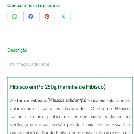
Compartilhe este produto
Compartilhar
Compartilhar
Compartilhar
Compartilhar
no
no
no
no
WhatsApp
Facebook
Pinterest
X
Descrição
Informação adicional
Hibisco em Pó 250g (Farinha de Hibisco)
A
Flor de Hibisco
(Hibiscus sabdariffa)
é rica em substâncias
antioxidantes, como os flavonóides. O chá de Hibisco
também é muito prático de ser consumido, inclusive no
verão, já que a sua versão gelada é uma delícia! Essa é a
opção em pó da flor do hibisco, após passar pelo processo de