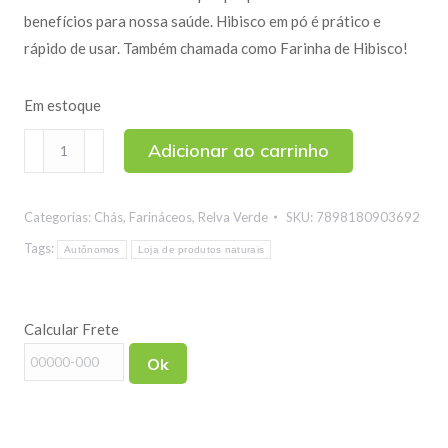
benefícios para nossa saúde. Hibisco em pó é prático e
rápido de usar. Também chamada como Farinha de Hibisco!
Em estoque
Hibisco
Adicionar ao carrinho
em
Pó
Categorias:
Chás
,
Farináceos
,
Relva Verde
SKU:
7898180903692
250g
quantidade
Tags:
Autônomos
Loja de produtos naturais
Calcular Frete
Ok