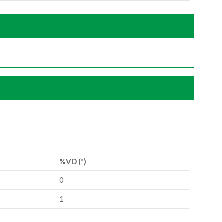
%VD (*)
0
1