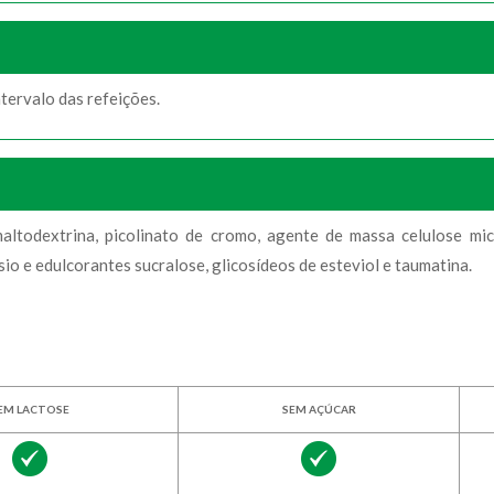
tervalo das refeições.
ltodextrina, picolinato de cromo, agente de massa celulose microc
sio e edulcorantes sucralose, glicosídeos de esteviol e taumatina.
EM LACTOSE
SEM AÇÚCAR