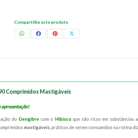
Compartilhe este produto
Compartilhar
Compartilhar
Compartilhar
Compartilhar
no
no
no
no
WhatsApp
Facebook
Pinterest
X
e 90 Comprimidos Mastigáveis
 apresentação!
nação do
Gengibre
com o
Hibisco
que são ricos em substâncias a
comprimidos
mastigáveis
, práticos de serem consumidos na rotina diá