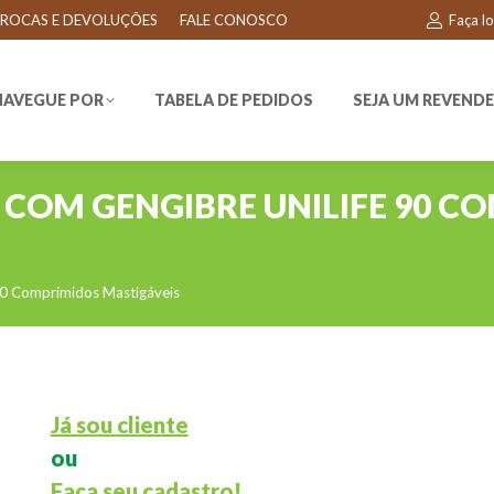
ROCAS E DEVOLUÇÕES
FALE CONOSCO
Faça l
EGUE POR
TABELA DE PEDIDOS
SEJA UM REVENDEDO
NAVEGUE POR
TABELA DE PEDIDOS
SEJA UM REVEND
O COM GENGIBRE UNILIFE 90 C
 90 Comprimidos Mastigáveis
Já sou cliente
ou
Faça seu cadastro!