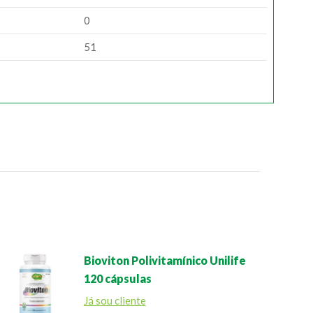
0
51
Bioviton Polivitamínico Unilife
120 cápsulas
Já sou cliente