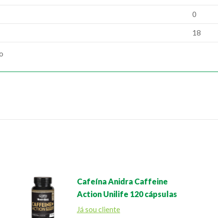
0
18
ão
Cafeína Anidra Caffeine
Action Unilife 120 cápsulas
Já sou cliente