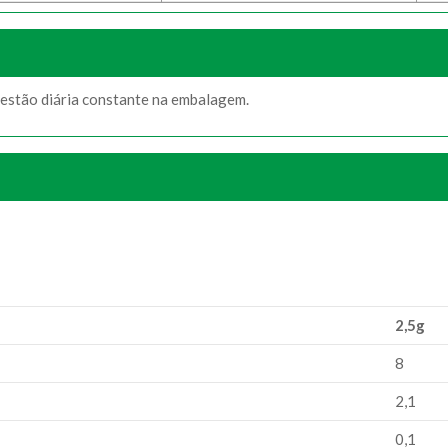
estão diária constante na embalagem.
2,5g
8
2,1
0,1