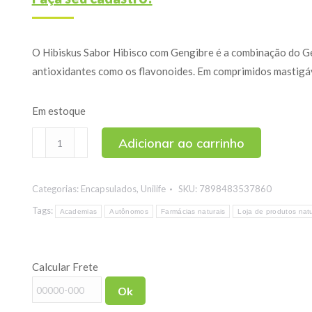
O Hibiskus Sabor Hibisco com Gengibre é a combinação do Ge
antioxidantes como os flavonoides. Em comprimidos mastigá
Em estoque
Hibiskus
Adicionar ao carrinho
Sabor
Hibisco
Categorias:
Encapsulados
,
Unilife
SKU:
7898483537860
com
Gengibre
Tags:
Academias
Autônomos
Farmácias naturais
Loja de produtos natu
Unilife
90
Calcular Frete
Comprimidos
Mastigáveis
Ok
quantidade